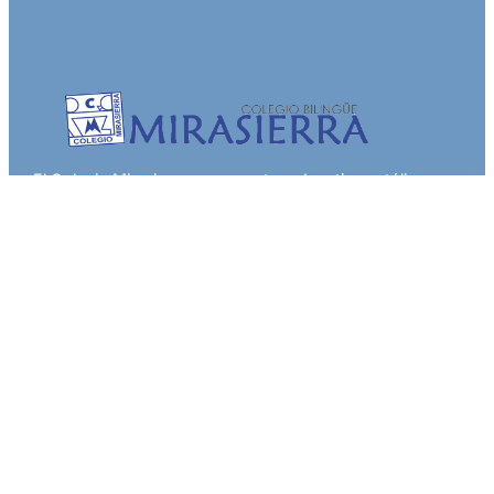
El Colegio Mirasierra es un centro educativo católico
bilingüe que fomenta el desarrollo integral, académico y
ético de los estudiantes.
Contáctanos
C/ Músico Ruíz Mompean, 1 30579 Torreagüera (Murcia)
0761-8523-398
Localización
Envíanos un correo
Colegio
Identidad
Estilo educativo
Horarios del centro