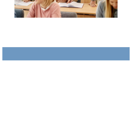
El Colegio Mirasierra es un centro educativo católico
bilingüe que fomenta el desarrollo integral, académico y
ético de los estudiantes.
Contáctanos