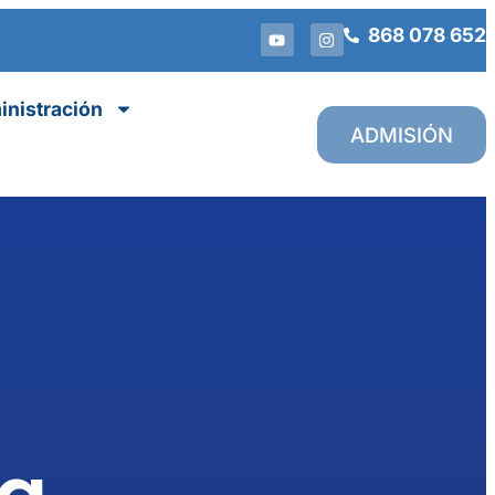
868 078 652
nistración
ADMISIÓN