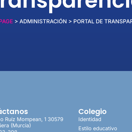
ransparenc
PAGE
> ADMINISTRACIÓN > PORTAL DE TRANSPA
áctanos
Colegio
co Ruíz Mompean, 1 30579
Identidad
era (Murcia)
Estilo educativo