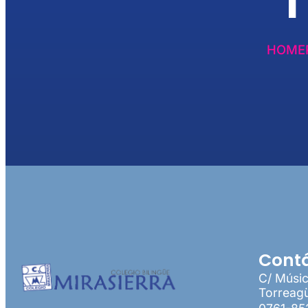
T
HOME
Cont
C/ Músi
Torreagü