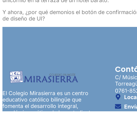
unicornio en la terraza de un hotel barato.
Y ahora, ¿por qué demonios el botón de confirmación
de diseño de UI?
Cont
C/ Músi
Torreagü
0761-85
El Colegio Mirasierra es un centro
Loca
educativo católico bilingüe que
fomenta el desarrollo integral,
Enví
académico y ético de los estudiantes.