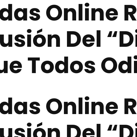
as Online R
lusión Del “d
ue Todos Od
as Online R
lusión Del “d