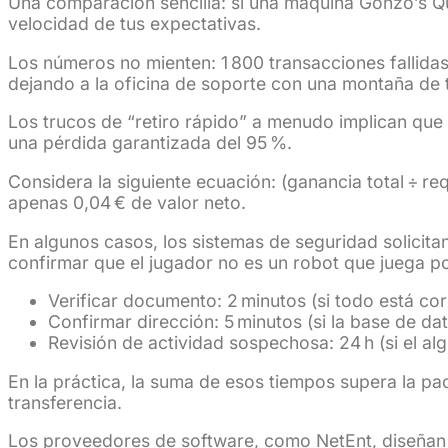
Una comparación sencilla: si una máquina Gonzo’s Qu
velocidad de tus expectativas.
Los números no mienten: 1 800 transacciones fallidas
dejando a la oficina de soporte con una montaña de t
Los trucos de “retiro rápido” a menudo implican que 
una pérdida garantizada del 95 %.
Considera la siguiente ecuación: (ganancia total ÷ req
apenas 0,04 € de valor neto.
En algunos casos, los sistemas de seguridad solicita
confirmar que el jugador no es un robot que juega po
Verificar documento: 2 minutos (si todo está cor
Confirmar dirección: 5 minutos (si la base de dat
Revisión de actividad sospechosa: 24 h (si el al
En la práctica, la suma de esos tiempos supera la pa
transferencia.
Los proveedores de software, como NetEnt, diseñan s