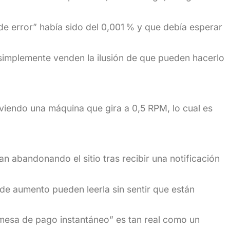
de error” había sido del 0,001 % y que debía esperar
, simplemente venden la ilusión de que pueden hacerlo
 viendo una máquina que gira a 0,5 RPM, lo cual es
n abandonando el sitio tras recibir una notificación
s de aumento pueden leerla sin sentir que están
omesa de pago instantáneo” es tan real como un