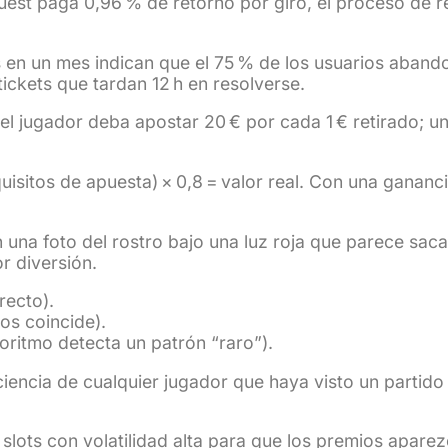
est paga 0,96 % de retorno por giro, el proceso de re
 en un mes indican que el 75 % de los usuarios abando
ickets que tardan 12 h en resolverse.
el jugador deba apostar 20 € por cada 1 € retirado; un
uisitos de apuesta) × 0,8 = valor real. Con una gananci
n una foto del rostro bajo una luz roja que parece sac
r diversión.
recto).
os coincide).
goritmo detecta un patrón “raro”).
ciencia de cualquier jugador que haya visto un partid
lots con volatilidad alta para que los premios apare