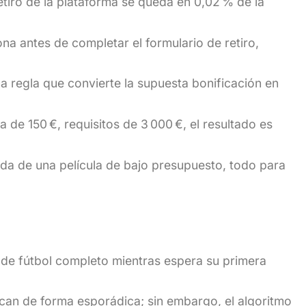
tiro de la plataforma se queda en 0,02 % de la
na antes de completar el formulario de retiro,
a regla que convierte la supuesta bonificación en
a de 150 €, requisitos de 3 000 €, el resultado es
ada de una película de bajo presupuesto, todo para
o de fútbol completo mientras espera su primera
zcan de forma esporádica; sin embargo, el algoritmo