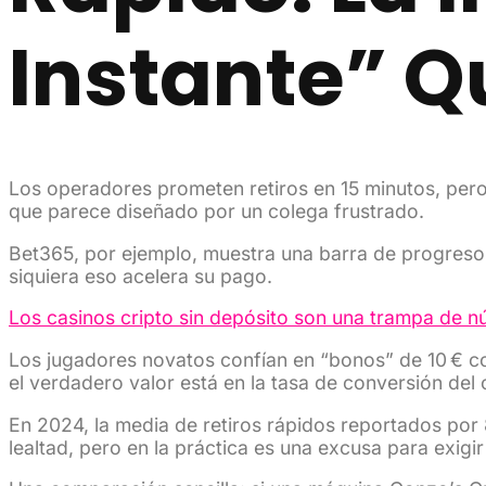
Instante” Q
Los operadores prometen retiros en 15 minutos, pero 
que parece diseñado por un colega frustrado.
Bet365, por ejemplo, muestra una barra de progreso 
siquiera eso acelera su pago.
Los casinos cripto sin depósito son una trampa de n
Los jugadores novatos confían en “bonos” de 10 € co
el verdadero valor está en la tasa de conversión del 
En 2024, la media de retiros rápidos reportados por 
lealtad, pero en la práctica es una excusa para exig