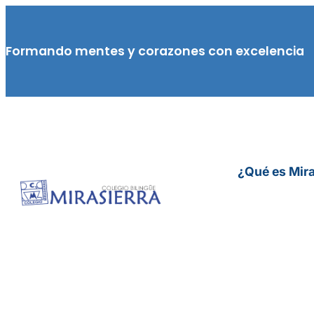
Formando mentes y corazones con excelencia
¿Qué es Mira