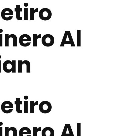
etiro
inero Al
ian
etiro
inero Al