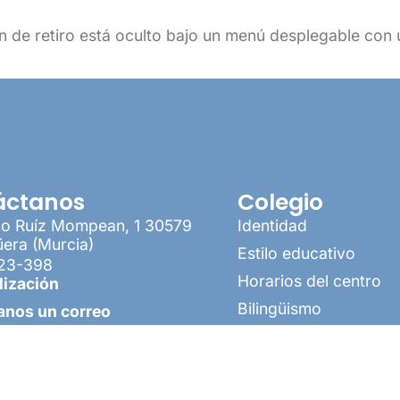
 de retiro está oculto bajo un menú desplegable con 
áctanos
Colegio
co Ruíz Mompean, 1 30579
Identidad
era (Murcia)
Estilo educativo
23-398
Horarios del centro
lización
Bilingüismo
anos un correo
Servicios