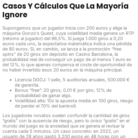
Casos Y Cálculos Que La Mayoría
Ignore
Supongamos que un jugador inicia con 200 euros y elige la
máquina Gonzo’s Quest, cuya volatilidad media genera un RTP
(retorno al jugador) del 96,5%. Si juega 1.000 giros a 0,20
euros cada uno, la expectativa matemática indica una pérdida
de 80 euros. Si, en cambio, se lanza a la promoción “free
spins” de 20 giros sin depósito en Casino Barcelona, la
probabilidad real de conseguir un pago de al menos 1 euro es
del 12%, lo que apenas compensa el coste de oportunidad de
no haber invertido esos 20 euros en la máquina principal.
Licencia DGOJ: 1 sello, 5 auditorías anuales, 500.000 €
de garantía.
Bonus “free”: 20 giros, 0,01 € por giro, 12% de
probabilidad de ganar algo.
Volatilidad alta: 10x la apuesta media en 100 giros, riesgo
de perder el 70% del bankroll.
Los jugadores novatos suelen confundir la cantidad de giros
“gratis” con la ausencia de riesgo, pero lo único “gratis” en el
mundo del juego es la ansiedad que se genera al revisar la
cuenta cada 5 minutos. Un caso concreto: en 2022, un
usuario de 28 años gastó 3.200 euros en 48 horas con un