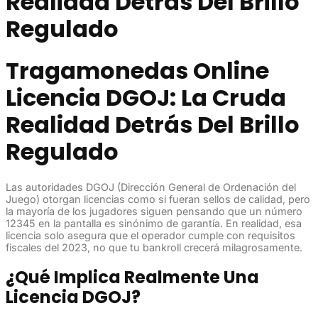
Realidad Detrás Del Brillo
Regulado
Tragamonedas Online
Licencia DGOJ: La Cruda
Realidad Detrás Del Brillo
Regulado
Las autoridades DGOJ (Dirección General de Ordenación del
Juego) otorgan licencias como si fueran sellos de calidad, pero
la mayoría de los jugadores siguen pensando que un número
12345 en la pantalla es sinónimo de garantía. En realidad, esa
licencia solo asegura que el operador cumple con requisitos
fiscales del 2023, no que tu bankroll crecerá milagrosamente.
¿Qué Implica Realmente Una
Licencia DGOJ?