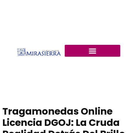
Tragamonedas Online
Licencia DGOJ: La Cruda