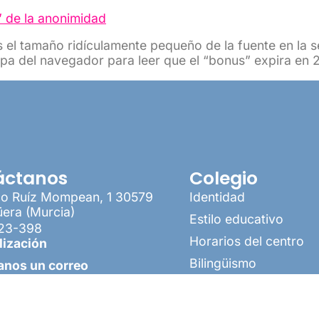
” de la anonimidad
es el tamaño ridículamente pequeño de la fuente en la 
lupa del navegador para leer que el “bonus” expira en 
áctanos
Colegio
co Ruíz Mompean, 1 30579
Identidad
era (Murcia)
Estilo educativo
23-398
Horarios del centro
lización
Bilingüismo
anos un correo
Servicios