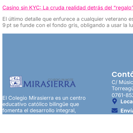
Casino sin KYC: La cruda realidad detrás del “regalo
El último detalle que enfurece a cualquier veterano 
9 pt se funde con el fondo gris, obligando a usar la 
Cont
C/ Músi
Torreagü
0761-85
El Colegio Mirasierra es un centro
Loca
educativo católico bilingüe que
fomenta el desarrollo integral,
Enví
académico y ético de los estudiantes.