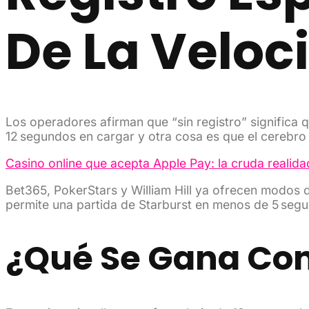
De La Veloc
Los operadores afirman que “sin registro” significa
12 segundos en cargar y otra cosa es que el cerebro n
Casino online que acepta Apple Pay: la cruda realid
Bet365, PokerStars y William Hill ya ofrecen modos de
permite una partida de Starburst en menos de 5 segun
¿Qué Se Gana Con