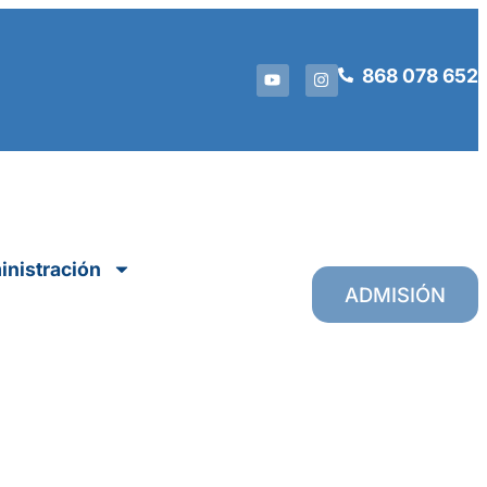
868 078 652
nistración
ADMISIÓN