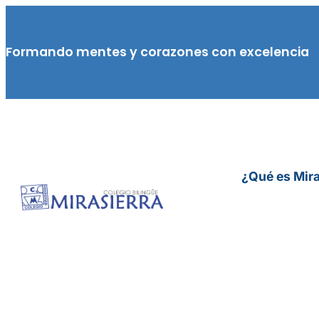
Formando mentes y corazones con excelencia
¿Qué es Mira