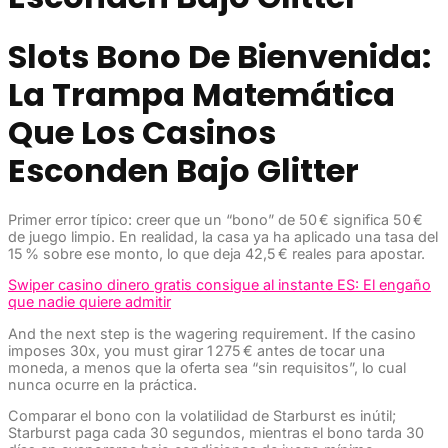
Slots Bono De Bienvenida:
La Trampa Matemática
Que Los Casinos
Esconden Bajo Glitter
Primer error típico: creer que un “bono” de 50 € significa 50 €
de juego limpio. En realidad, la casa ya ha aplicado una tasa del
15 % sobre ese monto, lo que deja 42,5 € reales para apostar.
Swiper casino dinero gratis consigue al instante ES: El engaño
que nadie quiere admitir
And the next step is the wagering requirement. If the casino
imposes 30x, you must girar 1 275 € antes de tocar una
moneda, a menos que la oferta sea “sin requisitos”, lo cual
nunca ocurre en la práctica.
Comparar el bono con la volatilidad de Starburst es inútil;
Starburst paga cada 30 segundos, mientras el bono tarda 30