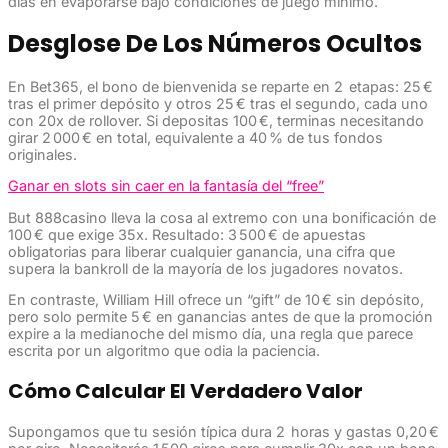
días en evaporarse bajo condiciones de juego mínimo.
Desglose De Los Números Ocultos
En Bet365, el bono de bienvenida se reparte en 2 etapas: 25 €
tras el primer depósito y otros 25 € tras el segundo, cada uno
con 20x de rollover. Si depositas 100 €, terminas necesitando
girar 2 000 € en total, equivalente a 40 % de tus fondos
originales.
Ganar en slots sin caer en la fantasía del “free”
But 888casino lleva la cosa al extremo con una bonificación de
100 € que exige 35x. Resultado: 3 500 € de apuestas
obligatorias para liberar cualquier ganancia, una cifra que
supera la bankroll de la mayoría de los jugadores novatos.
En contraste, William Hill ofrece un “gift” de 10 € sin depósito,
pero solo permite 5 € en ganancias antes de que la promoción
expire a la medianoche del mismo día, una regla que parece
escrita por un algoritmo que odia la paciencia.
Cómo Calcular El Verdadero Valor
Supongamos que tu sesión típica dura 2 horas y gastas 0,20 €