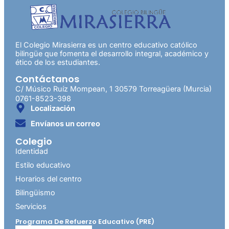
El Colegio Mirasierra es un centro educativo católico
bilingüe que fomenta el desarrollo integral, académico y
ético de los estudiantes.
Contáctanos
C/ Músico Ruíz Mompean, 1 30579 Torreagüera (Murcia)
0761-8523-398
Localización
Envíanos un correo
Colegio
Identidad
Estilo educativo
Horarios del centro
Bilingüismo
Servicios
Programa De Refuerzo Educativo (PRE)