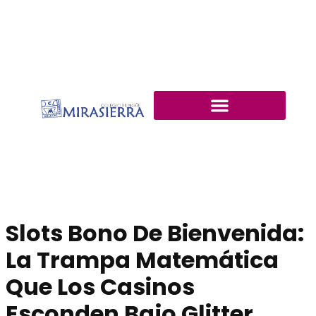
Slots Bono De Bienvenida:
La Trampa Matemática
Que Los Casinos
Esconden Bajo Glitter