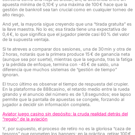
apuesta mínima de 0,10 € y una máxima de 100 € hace que la
gestión de bankroll sea tan crucial como en cualquier torneo de
alto riesgo.
And yet, la mayoría sigue creyendo que una “tirada gratuita” es
la llave maestra. No lo es; esa tirada tiene una expectativa de
0,4 €, lo que significa que el jugador pierde casi 60 % del valor
de la supuesta ventaja.
Si te atreves a comparar dos sesiones, una de 30 min y otra de
2 horas, notarás que la primera produce 15 € de ganancia neta
(aunque sea por suerte), mientras que la segunda, tras la fatiga
y la pérdida de enfoque, termina con -45 € de saldo, una
diferencia que muchos sistemas de “gestión de tiempo”
ignoran.
El truco último es observar el tiempo de respuesta del crupier.
En la plataforma de 888casino, el retardo medio entre la rueda
girando y el anuncio del número es de 1,8 segundos; ese lapso
permite que la pantalla de apuestas se congele, forzando al
jugador a decidir sin información completa.
Aviator juego casino sin depósito: la cruda realidad detrás del
“regalo” de la aviación
Y, por supuesto, el proceso de retiro no es la gloriosa “caza de
tesoros” que prometen los banners; en la práctica, retirar 100 €