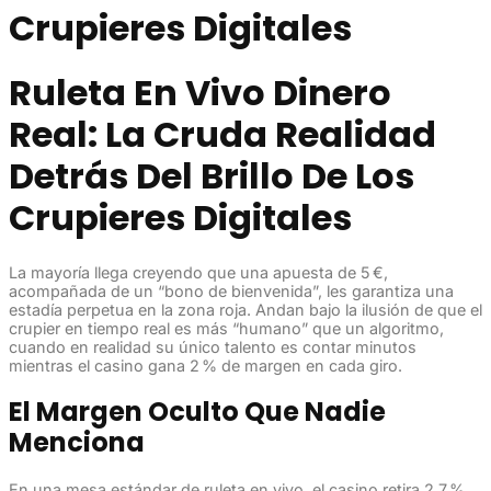
Crupieres Digitales
Ruleta En Vivo Dinero
Real: La Cruda Realidad
Detrás Del Brillo De Los
Crupieres Digitales
La mayoría llega creyendo que una apuesta de 5 €,
acompañada de un “bono de bienvenida”, les garantiza una
estadía perpetua en la zona roja. Andan bajo la ilusión de que el
crupier en tiempo real es más “humano” que un algoritmo,
cuando en realidad su único talento es contar minutos
mientras el casino gana 2 % de margen en cada giro.
El Margen Oculto Que Nadie
Menciona
En una mesa estándar de ruleta en vivo, el casino retira 2,7 %