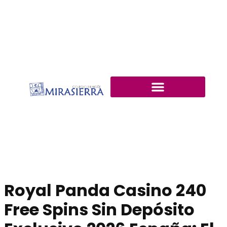
Royal Panda Casino 240
Free Spins Sin Depósito