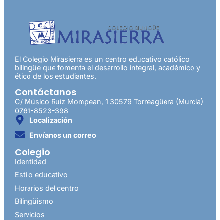
El Colegio Mirasierra es un centro educativo católico
bilingüe que fomenta el desarrollo integral, académico y
ético de los estudiantes.
Contáctanos
C/ Músico Ruíz Mompean, 1 30579 Torreagüera (Murcia)
0761-8523-398
Localización
Envíanos un correo
Colegio
Identidad
Estilo educativo
Horarios del centro
Bilingüismo
Servicios