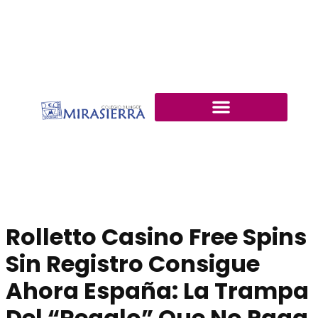
Rolletto Casino Free Spins
Sin Registro Consigue
Ahora España: La Trampa
Del “regalo” Que No Paga