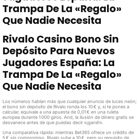
Trampa De La «regalo»
Que Nadie Necesita
Rivalo Casino Bono Sin
Depósito Para Nuevos
Jugadores España: La
Trampa De La «regalo»
Que Nadie Necesita
Los números hablan más que cualquier anuncio de luces neón;
el bono sin depósito de Rivalo ronda los 10 € y, si te pones a
calcular, equivale a una apuesta de 0,01 € en una ruleta
europea durante 1 000 giros. And, la ilusión de dinero gratis se
desvanece antes de que puedas decir «¡gané!».
Una comparativa rápida: mientras Bet365 ofrece un crédito de
5 € sin compromiso, Rivalo sube a 10 €, pero su requisito de