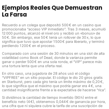
Ejemplos Reales Que Demuestran
La Farsa
Recuerdo a un colega que depositó 500 € en un casino que
promocionaba “acceso VIP inmediato”. Tras 3 meses, acumuló
12 000 puntos, alcanzó el nivel oro y recibió un «bonus» de
50 €. Sin embargo, ese 50 € tenía un rollover de 30 x, lo que
significa que tuvo que apostar 1 500 € para liberarlo, y terminó
perdiendo 1 200 € en el proceso.
Comparado con una sesión de 30 minutos en una slot de alta
volatilidad como Book of Dead, donde la varianza permite
ganar o perder 500 € en una sola ronda, el “VIP” parece más
una tortura lenta que una oferta real.
En otro caso, una jugadora de 28 años usó el código
“VIPFREE” en un sitio popular. El código le dio 20 giros gratis
en Starburst, pero cada giro tenía un límite máximo de 0,20 €,
lo que significa que el máximo que podría ganar era 4 €, una
cantidad insignificante frente a la expectativa de hacerse “rica”.
Si dividimos la cantidad de tiempo invertido (90 h) entre el
beneficio neto (4 €), obtenemos 0,044 € de ganancia por hora,
una cifra que ni siquiera cubre la tarifa de una suscripción de