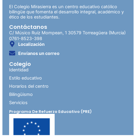
El Colegio Mirasierra es un centro educativo católico
bilingüe que fomenta el desarrollo integral, académico y
ético de los estudiantes.
Contáctanos
C/ Músico Ruíz Mompean, 1 30579 Torreagüera (Murcia)
0761-8523-398
Localización
Envíanos un correo
Colegio
Identidad
Estilo educativo
Horarios del centro
Bilingüismo
Servicios
Programa De Refuerzo Educativo (PRE)