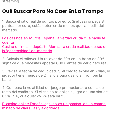
streaming.
Qué Buscar Para No Caer En La Trampa
1. Busca el ratio real de puntos por euro. Si el casino paga 8
puntos por euro, estás obteniendo menos que la media del
mercado.
Los casinos en Murcia España: la verdad cruda que nadie te
cuenta
Casino online sin depósito Murcia: la cruda realidad detrás de
la “generosidad” del mercado
2. Calcula el rollover. Un rollover de 20 x en un bono de 30 €
significa que necesitas apostar 600 € antes de ver dinero real.
3. Revisa la fecha de caducidad. Si el crédito expira en 7 días, el
jugador tiene menos de 2 h al día para usarlo sin romper la
banca.
4. Compara la volatilidad del juego promocionado con la del
resto del catálogo. Si el casino te obliga a jugar en una slot de
0,1 % RTP, cualquier «VIP» será inútil.
El casino online España legal no es un paraíso, es un campo
minado de cláusulas y algoritmos