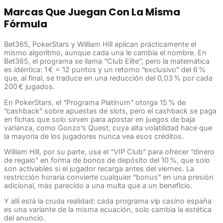
Marcas Que Juegan Con La Misma
Fórmula
Bet365, PokerStars y William Hill aplican prácticamente el
mismo algoritmo, aunque cada una le cambia el nombre. En
Bet365, el programa se llama “Club Elite”, pero la matemática
es idéntica: 1 € = 12 puntos y un retorno “exclusivo” del 6 %
que, al final, se traduce en una reducción del 0,03 % por cada
200 € jugados.
En PokerStars, el “Programa Platinum” otorga 15 % de
“cashback” sobre apuestas de slots, pero el cashback se paga
en fichas que solo sirven para apostar en juegos de baja
varianza, como Gonzo’s Quest, cuya alta volatilidad hace que
la mayoría de los jugadores nunca vea esos créditos.
William Hill, por su parte, usa el “VIP Club” para ofrecer “dinero
de regalo” en forma de bonos de depósito del 10 %, que solo
son activables si el jugador recarga antes del viernes. La
restricción horaria convierte cualquier “bonus” en una presión
adicional, más parecido a una multa que a un beneficio.
Y allí está la cruda realidad: cada programa vip casino españa
es una variante de la misma ecuación, solo cambia la estética
del anuncio.