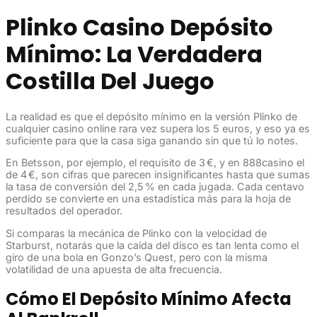
Plinko Casino Depósito
Mínimo: La Verdadera
Costilla Del Juego
La realidad es que el depósito mínimo en la versión Plinko de
cualquier casino online rara vez supera los 5 euros, y eso ya es
suficiente para que la casa siga ganando sin que tú lo notes.
En Betsson, por ejemplo, el requisito de 3 €, y en 888casino el
de 4 €, son cifras que parecen insignificantes hasta que sumas
la tasa de conversión del 2,5 % en cada jugada. Cada centavo
perdido se convierte en una estadística más para la hoja de
resultados del operador.
Si comparas la mecánica de Plinko con la velocidad de
Starburst, notarás que la caída del disco es tan lenta como el
giro de una bola en Gonzo’s Quest, pero con la misma
volatilidad de una apuesta de alta frecuencia.
Cómo El Depósito Mínimo Afecta