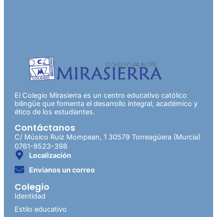
El Colegio Mirasierra es un centro educativo católico
bilingüe que fomenta el desarrollo integral, académico y
ético de los estudiantes.
Contáctanos
C/ Músico Ruíz Mompean, 1 30579 Torreagüera (Murcia)
0761-8523-398
Localización
Envíanos un correo
Colegio
Identidad
Estilo educativo