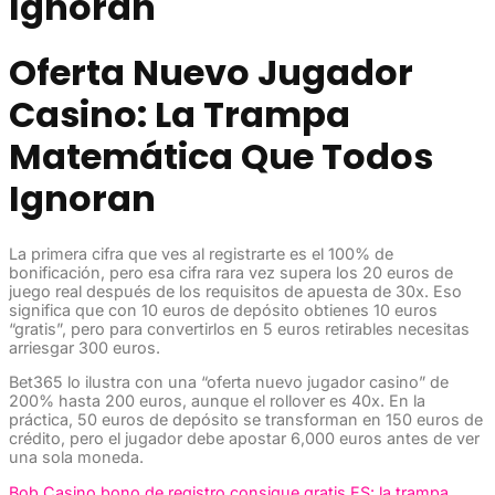
Ignoran
Oferta Nuevo Jugador
Casino: La Trampa
Matemática Que Todos
Ignoran
La primera cifra que ves al registrarte es el 100% de
bonificación, pero esa cifra rara vez supera los 20 euros de
juego real después de los requisitos de apuesta de 30x. Eso
significa que con 10 euros de depósito obtienes 10 euros
“gratis”, pero para convertirlos en 5 euros retirables necesitas
arriesgar 300 euros.
Bet365 lo ilustra con una “oferta nuevo jugador casino” de
200% hasta 200 euros, aunque el rollover es 40x. En la
práctica, 50 euros de depósito se transforman en 150 euros de
crédito, pero el jugador debe apostar 6,000 euros antes de ver
una sola moneda.
Bob Casino bono de registro consigue gratis ES: la trampa