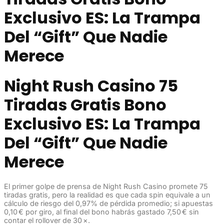
Exclusivo ES: La Trampa
Del “gift” Que Nadie
Merece
Night Rush Casino 75
Tiradas Gratis Bono
Exclusivo ES: La Trampa
Del “gift” Que Nadie
Merece
El primer golpe de prensa de Night Rush Casino promete 75
tiradas gratis, pero la realidad es que cada spin equivale a un
cálculo de riesgo del 0,97% de pérdida promedio; si apuestas
0,10 € por giro, al final del bono habrás gastado 7,50 € sin
contar el rollover de 30 ×.