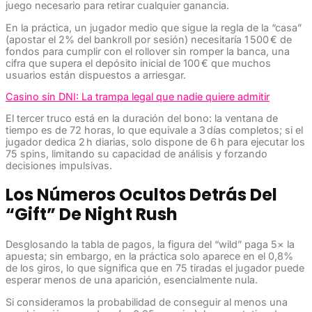
juego necesario para retirar cualquier ganancia.
En la práctica, un jugador medio que sigue la regla de la “casa”
(apostar el 2% del bankroll por sesión) necesitaría 1 500 € de
fondos para cumplir con el rollover sin romper la banca, una
cifra que supera el depósito inicial de 100 € que muchos
usuarios están dispuestos a arriesgar.
Casino sin DNI: La trampa legal que nadie quiere admitir
El tercer truco está en la duración del bono: la ventana de
tiempo es de 72 horas, lo que equivale a 3 días completos; si el
jugador dedica 2 h diarias, solo dispone de 6 h para ejecutar los
75 spins, limitando su capacidad de análisis y forzando
decisiones impulsivas.
Los Números Ocultos Detrás Del
“gift” De Night Rush
Desglosando la tabla de pagos, la figura del “wild” paga 5× la
apuesta; sin embargo, en la práctica solo aparece en el 0,8%
de los giros, lo que significa que en 75 tiradas el jugador puede
esperar menos de una aparición, esencialmente nula.
Si consideramos la probabilidad de conseguir al menos una