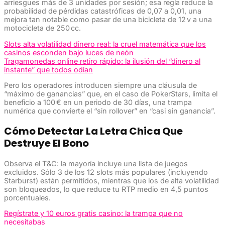
arriesgues más de 3 unidades por sesión; esa regla reduce la
probabilidad de pérdidas catastróficas de 0,07 a 0,01, una
mejora tan notable como pasar de una bicicleta de 12 v a una
motocicleta de 250 cc.
Slots alta volatilidad dinero real: la cruel matemática que los
casinos esconden bajo luces de neón
Tragamonedas online retiro rápido: la ilusión del “dinero al
instante” que todos odian
Pero los operadores introducen siempre una cláusula de
“máximo de ganancias” que, en el caso de PokerStars, limita el
beneficio a 100 € en un periodo de 30 días, una trampa
numérica que convierte el “sin rollover” en “casi sin ganancia”.
Cómo Detectar La Letra Chica Que
Destruye El Bono
Observa el T&C: la mayoría incluye una lista de juegos
excluidos. Sólo 3 de los 12 slots más populares (incluyendo
Starburst) están permitidos, mientras que los de alta volatilidad
son bloqueados, lo que reduce tu RTP medio en 4,5 puntos
porcentuales.
Regístrate y 10 euros gratis casino: la trampa que no
necesitabas