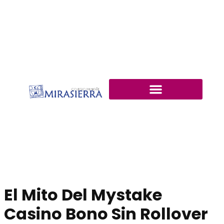
El Mito Del Mystake
Casino Bono Sin Rollover