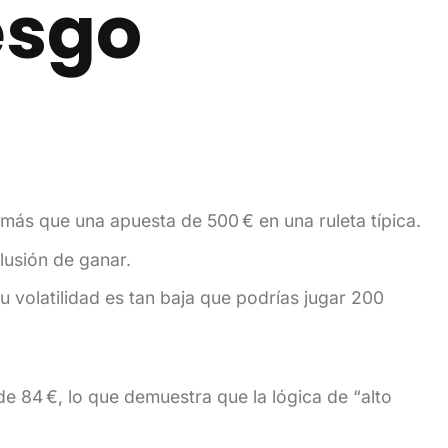
esgo
 más que una apuesta de 500 € en una ruleta típica.
ilusión de ganar.
u volatilidad es tan baja que podrías jugar 200
e 84 €, lo que demuestra que la lógica de “alto