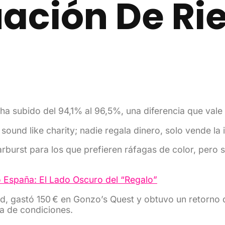
ación De Ri
 ha subido del 94,1% al 96,5%, una diferencia que vale
sound like charity; nadie regala dinero, solo vende la 
rburst para los que prefieren ráfagas de color, pero s
o España: El Lado Oscuro del “Regalo”
ad, gastó 150 € en Gonzo’s Quest y obtuvo un retorno d
ja de condiciones.