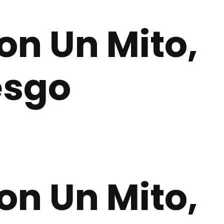
on Un Mito,
esgo
on Un Mito,