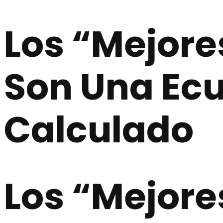
Los “mejore
Son Una Ecu
Calculado
Los “mejore