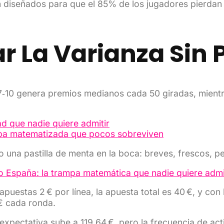
 diseñados para que el 85% de los jugadores pierdan m
La Varianza Sin P
 7‑10 genera premios medianos cada 50 giradas, mient
dad que nadie quiere admitir
mpa matematizada que pocos sobreviven
mo una pastilla de menta en la boca: breves, frescos, 
eo España: la trampa matemática que nadie quiere admi
apuestas 2 € por línea, la apuesta total es 40 €, y con
 € cada ronda.
 expectativa sube a 119,64 €, pero la frecuencia de ac