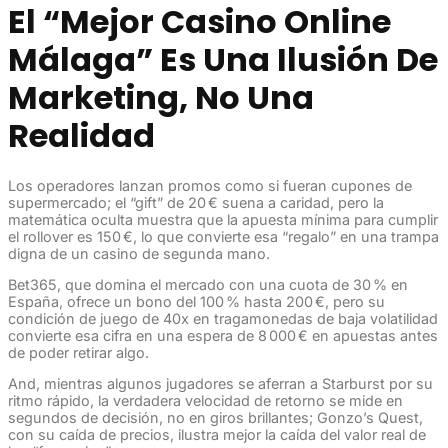
El “mejor Casino Online
Málaga” Es Una Ilusión De
Marketing, No Una
Realidad
Los operadores lanzan promos como si fueran cupones de
supermercado; el “gift” de 20 € suena a caridad, pero la
matemática oculta muestra que la apuesta mínima para cumplir
el rollover es 150 €, lo que convierte esa “regalo” en una trampa
digna de un casino de segunda mano.
Bet365, que domina el mercado con una cuota de 30 % en
España, ofrece un bono del 100 % hasta 200 €, pero su
condición de juego de 40x en tragamonedas de baja volatilidad
convierte esa cifra en una espera de 8 000 € en apuestas antes
de poder retirar algo.
And, mientras algunos jugadores se aferran a Starburst por su
ritmo rápido, la verdadera velocidad de retorno se mide en
segundos de decisión, no en giros brillantes; Gonzo’s Quest,
con su caída de precios, ilustra mejor la caída del valor real de