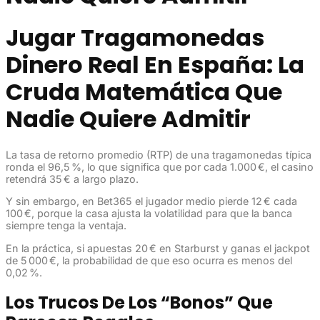
Jugar Tragamonedas
Dinero Real En España: La
Cruda Matemática Que
Nadie Quiere Admitir
La tasa de retorno promedio (RTP) de una tragamonedas típica
ronda el 96,5 %, lo que significa que por cada 1.000 €, el casino
retendrá 35 € a largo plazo.
Y sin embargo, en Bet365 el jugador medio pierde 12 € cada
100 €, porque la casa ajusta la volatilidad para que la banca
siempre tenga la ventaja.
En la práctica, si apuestas 20 € en Starburst y ganas el jackpot
de 5 000 €, la probabilidad de que eso ocurra es menos del
0,02 %.
Los Trucos De Los “bonos” Que