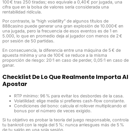
100 € tras 250 tiradas; eso equivale a 0,40 € por jugada, una
cifra que en la bolsa de valores sería considerada una
rentabilidad ridícula.
Por contraste, la “high volatility” de algunos títulos de
888casino puede generar una gran explosión de 10.000 € en
una jugada, pero la frecuencia de esos eventos es de 1 en
5.000, lo que en promedio deja al jugador con menos de 2 €
por sesión de 50 partidas.
En consecuencia, la diferencia entre una máquina de 5 € de
apuesta mínima y una de 100 € se reduce a la misma
proporción de riesgo: 20:1 en caso de perder, 0,05:1 en caso de
ganar.
Checklist De Lo Que Realmente Importa Al
Apostar
RTP mínimo: 96 % para evitar los desbordes de la casa.
Volatilidad: elige media si prefieres cash‑flow constante.
Condiciones del bono: calcula el rollover multiplicando el
bonus por el número de veces exigido.
Si tu objetivo es probar la teoría del juego responsable, controla
tu bankroll con la regla del 5 %: nunca arriesgues más de 5 %
de tu saldo en una sola sesión.