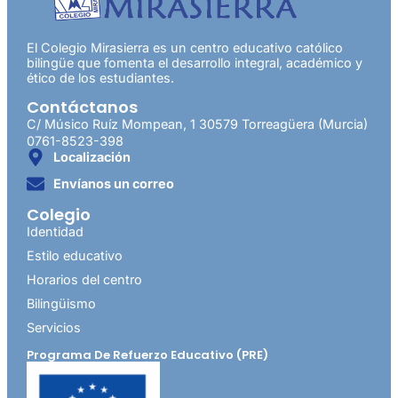
El Colegio Mirasierra es un centro educativo católico
bilingüe que fomenta el desarrollo integral, académico y
ético de los estudiantes.
Contáctanos
C/ Músico Ruíz Mompean, 1 30579 Torreagüera (Murcia)
0761-8523-398
Localización
Envíanos un correo
Colegio
Identidad
Estilo educativo
Horarios del centro
Bilingüismo
Servicios
Programa De Refuerzo Educativo (PRE)