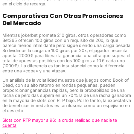
en el ciclo de recarga.
Comparativas Con Otras Promociones
Del Mercado
Mientras jokerbet promete 210 giros, otros operadores como
Bet365 ofrecen 100 giros con un requisito de 20x, lo que
parece menos intimidante pero sigue siendo una carga pesada.
Si dividimos la carga de 100 giros por 20x, el jugador necesita
apostar 2000 € para liberar la ganancia, una cifra que supera el
total de apuestas posibles con los 100 giros a 10 € cada uno
(1000 €). La diferencia es tan insustancial como la diferencia
entre una «copa» y una «taza».
Un análisis de la volatilidad muestra que juegos como Book of
Dead, con su alto retorno en rondas pequeñas, pueden
proporcionar ganancias rápidas, pero la probabilidad de una
racha de pérdidas supera en un 70 % la de una racha ganadora
en la mayoría de slots con RTP bajo. Por lo tanto, la expectativa
de beneficios inmediatos es tan ilusoria como un espejismo en
el desierto.
Slots con RTP mayor a 96: la cruda realidad que nadie te
cuenta