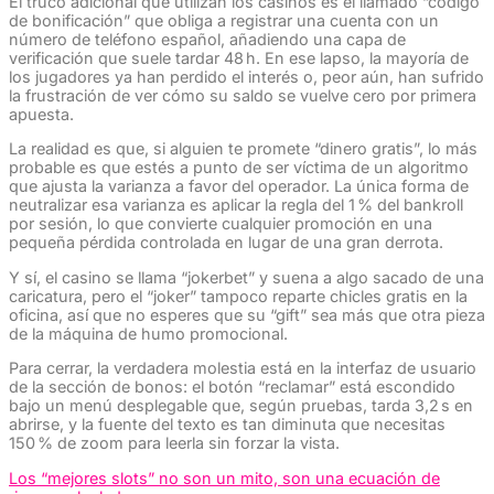
El truco adicional que utilizan los casinos es el llamado “código
de bonificación” que obliga a registrar una cuenta con un
número de teléfono español, añadiendo una capa de
verificación que suele tardar 48 h. En ese lapso, la mayoría de
los jugadores ya han perdido el interés o, peor aún, han sufrido
la frustración de ver cómo su saldo se vuelve cero por primera
apuesta.
La realidad es que, si alguien te promete “dinero gratis”, lo más
probable es que estés a punto de ser víctima de un algoritmo
que ajusta la varianza a favor del operador. La única forma de
neutralizar esa varianza es aplicar la regla del 1 % del bankroll
por sesión, lo que convierte cualquier promoción en una
pequeña pérdida controlada en lugar de una gran derrota.
Y sí, el casino se llama “jokerbet” y suena a algo sacado de una
caricatura, pero el “joker” tampoco reparte chicles gratis en la
oficina, así que no esperes que su “gift” sea más que otra pieza
de la máquina de humo promocional.
Para cerrar, la verdadera molestia está en la interfaz de usuario
de la sección de bonos: el botón “reclamar” está escondido
bajo un menú desplegable que, según pruebas, tarda 3,2 s en
abrirse, y la fuente del texto es tan diminuta que necesitas
150 % de zoom para leerla sin forzar la vista.
Los “mejores slots” no son un mito, son una ecuación de