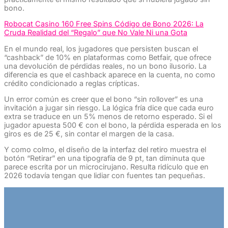
bono.
Robocat Casino 160 Free Spins Código de Bono 2026: La
Cruda Realidad del “Regalo” que No Vale Ni una Gota
En el mundo real, los jugadores que persisten buscan el
“cashback” de 10% en plataformas como Betfair, que ofrece
una devolución de pérdidas reales, no un bono ilusorio. La
diferencia es que el cashback aparece en la cuenta, no como
crédito condicionado a reglas crípticas.
Un error común es creer que el bono “sin rollover” es una
invitación a jugar sin riesgo. La lógica fría dice que cada euro
extra se traduce en un 5% menos de retorno esperado. Si el
jugador apuesta 500 € con el bono, la pérdida esperada en los
giros es de 25 €, sin contar el margen de la casa.
Y como colmo, el diseño de la interfaz del retiro muestra el
botón “Retirar” en una tipografía de 9 pt, tan diminuta que
parece escrita por un microcirujano. Resulta ridículo que en
2026 todavía tengan que lidiar con fuentes tan pequeñas.