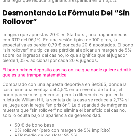
una regla que reduce la ganancia esperada en un 3,2%.
Desmontando La Fórmula Del “sin
Rollover”
Imagina que apuestas 20 € en Starburst, una tragamonedas
con RTP del 96,1%. En una sesión típica de 100 giros, la
expectativa es perder 0,79 € por cada 20 € apostados. El bono
“sin rollover” multiplica esa pérdida al aplicar un margen de 5%
sobre los ingresos del casino, lo que significa que el jugador
pierde 1,05 € adicional por cada 20 € jugados.
El bono primer deposito casino online que nadie quiere admitir
que es una trampa matemática
Comparado con una apuesta deportiva en Bet365, donde la
casa tiene una ventaja del 4,5% en un evento de fútbol, el
bono parece más generoso, pero la diferencia es que en la
ruleta de William Hill, la ventaja de la casa se reduce a 2,7% si
se juega con la regla “en prisión”. La disparidad de márgenes
muestra que “sin rollover” no elimina el beneficio del casino,
solo lo oculta bajo la apariencia de generosidad.
50 € de bono base
0% rollover (pero con margen de 5% implícito)
RTP medio de los slots: 95,5%