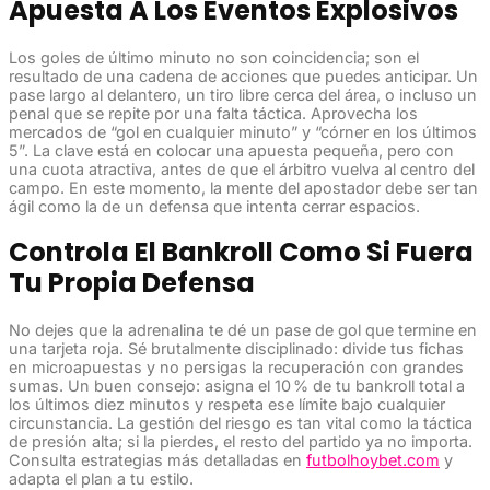
Apuesta A Los Eventos Explosivos
Los goles de último minuto no son coincidencia; son el
resultado de una cadena de acciones que puedes anticipar. Un
pase largo al delantero, un tiro libre cerca del área, o incluso un
penal que se repite por una falta táctica. Aprovecha los
mercados de “gol en cualquier minuto” y “córner en los últimos
5”. La clave está en colocar una apuesta pequeña, pero con
una cuota atractiva, antes de que el árbitro vuelva al centro del
campo. En este momento, la mente del apostador debe ser tan
ágil como la de un defensa que intenta cerrar espacios.
Controla El Bankroll Como Si Fuera
Tu Propia Defensa
No dejes que la adrenalina te dé un pase de gol que termine en
una tarjeta roja. Sé brutalmente disciplinado: divide tus fichas
en microapuestas y no persigas la recuperación con grandes
sumas. Un buen consejo: asigna el 10 % de tu bankroll total a
los últimos diez minutos y respeta ese límite bajo cualquier
circunstancia. La gestión del riesgo es tan vital como la táctica
de presión alta; si la pierdes, el resto del partido ya no importa.
Consulta estrategias más detalladas en
futbolhoybet.com
y
adapta el plan a tu estilo.