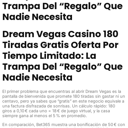
Trampa Del “regalo” Que
Nadie Necesita
Dream Vegas Casino 180
Tiradas Gratis Oferta Por
Tiempo Limitado: La
Trampa Del “regalo” Que
Nadie Necesita
El primer problema que encuentras al abrir Dream Vegas es la
pantalla de bienvenida que promete 180 tiradas sin gastar ni un
centavo, pero ya sabes que “gratis” en este negocio equivale a
una factura disfrazada de sonrisas. Un cálculo rápido: 180
giros a 0,10 € cada uno = 18 € de juego virtual, y la casa
siempre gana al menos el 5 % en promedio.
En comparación, Bet365 muestra una bonificación de 50 € con