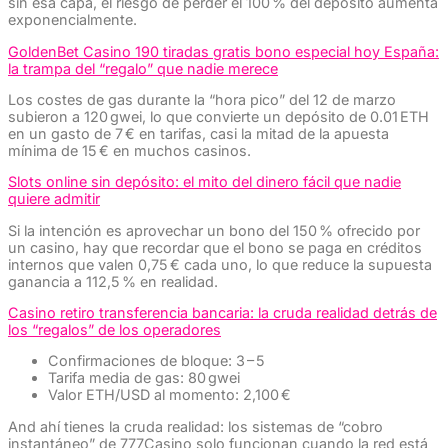
sin esa capa, el riesgo de perder el 100 % del depósito aumenta
exponencialmente.
GoldenBet Casino 190 tiradas gratis bono especial hoy España:
la trampa del “regalo” que nadie merece
Los costes de gas durante la “hora pico” del 12 de marzo
subieron a 120 gwei, lo que convierte un depósito de 0.01 ETH
en un gasto de 7 € en tarifas, casi la mitad de la apuesta
mínima de 15 € en muchos casinos.
Slots online sin depósito: el mito del dinero fácil que nadie
quiere admitir
Si la intención es aprovechar un bono del 150 % ofrecido por
un casino, hay que recordar que el bono se paga en créditos
internos que valen 0,75 € cada uno, lo que reduce la supuesta
ganancia a 112,5 % en realidad.
Casino retiro transferencia bancaria: la cruda realidad detrás de
los “regalos” de los operadores
Confirmaciones de bloque: 3 – 5
Tarifa media de gas: 80 gwei
Valor ETH/USD al momento: 2,100 €
And ahí tienes la cruda realidad: los sistemas de “cobro
instantáneo” de 777Casino solo funcionan cuando la red está