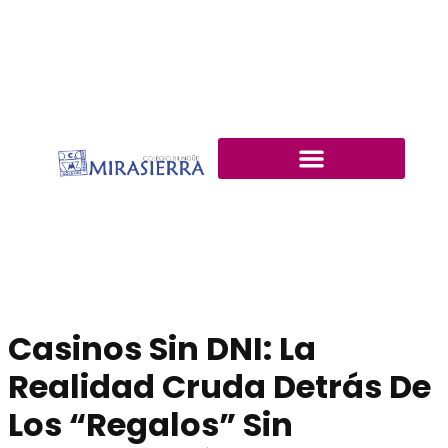
Casinos Sin DNI: La
Realidad Cruda Detrás De
Los “regalos” Sin