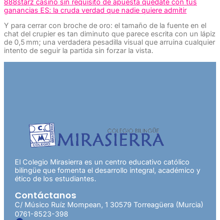
888starz casino sin requisito de apuesta quédate con tus
ganancias ES: la cruda verdad que nadie quiere admitir
Y para cerrar con broche de oro: el tamaño de la fuente en el
chat del crupier es tan diminuto que parece escrita con un lápiz
de 0,5 mm; una verdadera pesadilla visual que arruina cualquier
intento de seguir la partida sin forzar la vista.
El Colegio Mirasierra es un centro educativo católico
bilingüe que fomenta el desarrollo integral, académico y
ético de los estudiantes.
Contáctanos
C/ Músico Ruíz Mompean, 1 30579 Torreagüera (Murcia)
0761-8523-398