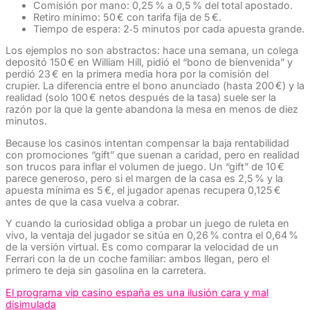
Comisión por mano: 0,25 % a 0,5 % del total apostado.
Retiro mínimo: 50 € con tarifa fija de 5 €.
Tiempo de espera: 2‑5 minutos por cada apuesta grande.
Los ejemplos no son abstractos: hace una semana, un colega
depositó 150 € en William Hill, pidió el “bono de bienvenida” y
perdió 23 € en la primera media hora por la comisión del
crupier. La diferencia entre el bono anunciado (hasta 200 €) y la
realidad (solo 100 € netos después de la tasa) suele ser la
razón por la que la gente abandona la mesa en menos de diez
minutos.
Because los casinos intentan compensar la baja rentabilidad
con promociones “gift” que suenan a caridad, pero en realidad
son trucos para inflar el volumen de juego. Un “gift” de 10 €
parece generoso, pero si el margen de la casa es 2,5 % y la
apuesta mínima es 5 €, el jugador apenas recupera 0,125 €
antes de que la casa vuelva a cobrar.
Y cuando la curiosidad obliga a probar un juego de ruleta en
vivo, la ventaja del jugador se sitúa en 0,26 % contra el 0,64 %
de la versión virtual. Es como comparar la velocidad de un
Ferrari con la de un coche familiar: ambos llegan, pero el
primero te deja sin gasolina en la carretera.
El programa vip casino españa es una ilusión cara y mal
disimulada