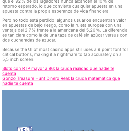
que el 92 % de los jugadores nunca alcancen el 10 % de
retorno esperado, lo que convierte cualquier apuesta en una
apuesta contra la propia esperanza de vida financiera.
Pero no todo está perdido; algunos usuarios encuentran valor
en apuestas de bajo riesgo, como la ruleta europea con una
ventaja del 2,7 % frente a la americana del 5,26 %. La diferencia
es tan clara como la de una taza de café sin azúcar versus con
dos cucharadas de azúcar.
Because the UI of most casino apps still uses a 9‑point font for
critical buttons, making it a nightmare to tap accurately on a
5,5‑inch screen.
Slots con RTP mayor a 96: la cruda realidad que nadie te
cuenta
Gonzo Treasure Hunt Dinero Real: la cruda matemática que
nadie te cuenta