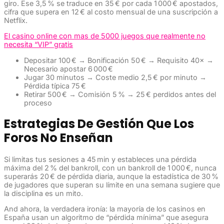
giro. Ese 3,5 % se traduce en 35 € por cada 1 000 € apostados,
cifra que supera en 12 € al costo mensual de una suscripción a
Netflix.
El casino online con mas de 5000 juegos que realmente no
necesita “VIP” gratis
Depositar 100 € → Bonificación 50 € → Requisito 40× →
Necesario apostar 6 000 €
Jugar 30 minutos → Coste medio 2,5 € por minuto →
Pérdida típica 75 €
Retirar 500 € → Comisión 5 % → 25 € perdidos antes del
proceso
Estrategias De Gestión Que Los
Foros No Enseñan
Si limitas tus sesiones a 45 min y estableces una pérdida
máxima del 2 % del bankroll, con un bankroll de 1 000 €, nunca
superarás 20 € de pérdida diaria, aunque la estadística de 30 %
de jugadores que superan su límite en una semana sugiere que
la disciplina es un mito.
And ahora, la verdadera ironía: la mayoría de los casinos en
España usan un algoritmo de “pérdida mínima” que asegura