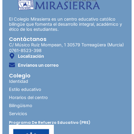
El Colegio Mirasierra es un centro educativo católico
bilingüe que fomenta el desarrollo integral, académico y
ético de los estudiantes.
Contáctanos
C/ Músico Ruíz Mompean, 1 30579 Torreagüera (Murcia)
0761-8523-398
Localización
Envíanos un correo
Colegio
Identidad
Estilo educativo
Horarios del centro
Bilingüismo
Servicios
Programa De Refuerzo Educativo (PRE)