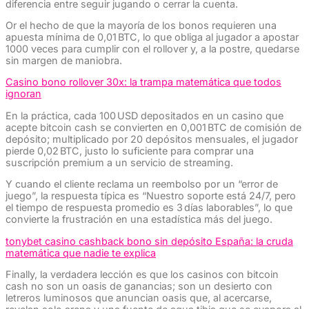
diferencia entre seguir jugando o cerrar la cuenta.
Or el hecho de que la mayoría de los bonos requieren una
apuesta mínima de 0,01 BTC, lo que obliga al jugador a apostar
1000 veces para cumplir con el rollover y, a la postre, quedarse
sin margen de maniobra.
Casino bono rollover 30x: la trampa matemática que todos
ignoran
En la práctica, cada 100 USD depositados en un casino que
acepte bitcoin cash se convierten en 0,001 BTC de comisión de
depósito; multiplicado por 20 depósitos mensuales, el jugador
pierde 0,02 BTC, justo lo suficiente para comprar una
suscripción premium a un servicio de streaming.
Y cuando el cliente reclama un reembolso por un “error de
juego”, la respuesta típica es “Nuestro soporte está 24/7, pero
el tiempo de respuesta promedio es 3 días laborables”, lo que
convierte la frustración en una estadística más del juego.
tonybet casino cashback bono sin depósito España: la cruda
matemática que nadie te explica
Finally, la verdadera lección es que los casinos con bitcoin
cash no son un oasis de ganancias; son un desierto con
letreros luminosos que anuncian oasis que, al acercarse,