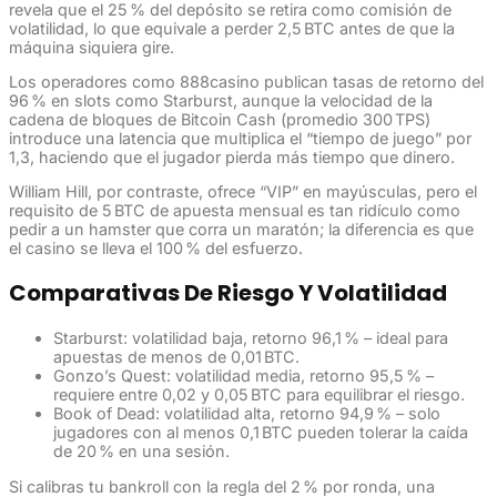
revela que el 25 % del depósito se retira como comisión de
volatilidad, lo que equivale a perder 2,5 BTC antes de que la
máquina siquiera gire.
Los operadores como 888casino publican tasas de retorno del
96 % en slots como Starburst, aunque la velocidad de la
cadena de bloques de Bitcoin Cash (promedio 300 TPS)
introduce una latencia que multiplica el “tiempo de juego” por
1,3, haciendo que el jugador pierda más tiempo que dinero.
William Hill, por contraste, ofrece “VIP” en mayúsculas, pero el
requisito de 5 BTC de apuesta mensual es tan ridículo como
pedir a un hamster que corra un maratón; la diferencia es que
el casino se lleva el 100 % del esfuerzo.
Comparativas De Riesgo Y Volatilidad
Starburst: volatilidad baja, retorno 96,1 % – ideal para
apuestas de menos de 0,01 BTC.
Gonzo’s Quest: volatilidad media, retorno 95,5 % –
requiere entre 0,02 y 0,05 BTC para equilibrar el riesgo.
Book of Dead: volatilidad alta, retorno 94,9 % – solo
jugadores con al menos 0,1 BTC pueden tolerar la caída
de 20 % en una sesión.
Si calibras tu bankroll con la regla del 2 % por ronda, una