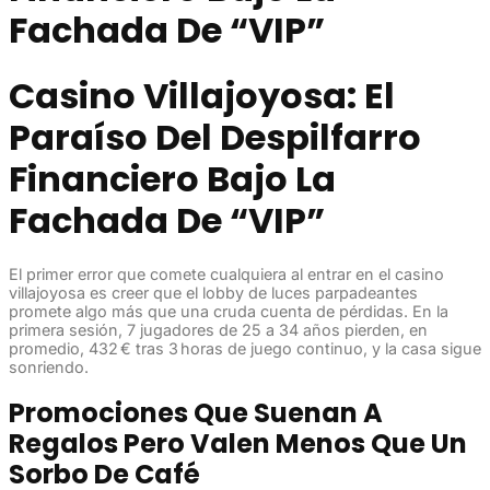
Fachada De “VIP”
Casino Villajoyosa: El
Paraíso Del Despilfarro
Financiero Bajo La
Fachada De “VIP”
El primer error que comete cualquiera al entrar en el casino
villajoyosa es creer que el lobby de luces parpadeantes
promete algo más que una cruda cuenta de pérdidas. En la
primera sesión, 7 jugadores de 25 a 34 años pierden, en
promedio, 432 € tras 3 horas de juego continuo, y la casa sigue
sonriendo.
Promociones Que Suenan A
Regalos Pero Valen Menos Que Un
Sorbo De Café