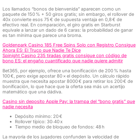
Los llamados “bonos de bienvenida” aparecen como un
paquete de 150 % + 50 giros gratis; sin embargo, el rollover de
40x convierte esos 75 € de supuesta ventaja en 0,8 € de
efectivo real. En comparación, el giro gratis en Starburst
equivale a lanzar un dado de 6 caras: la probabilidad de ganar
es tan mínima que parece una broma.
Goldenpark Casino 185 Free Spins Solo con Registro Consigue
Ahora ES: El Truco que Nadie Te Dice
Spinight Casino 235 tiradas gratis consigue con código de
bono ES: el engaño cuantificado que nadie quiere admitir
Bet365, por ejemplo, ofrece una bonificación de 200 % hasta
100 €, pero exige apostar 80 × el depósito. Un cálculo rápido
muestra que necesita apostar 8000 € para retirar los 200 € de
bonificación, lo que hace que la oferta sea más un acertijo
matemático que una dádiva.
Casino sin deposito Apple Pay: la trampa del “bono gratis” que
nadie necesita
Depósito mínimo: 20 €
Rollover típico: 30‑40 x
Tiempo medio de bloqueo de fondos: 48 h
La mayoría de los jugadores confunden la velocidad de