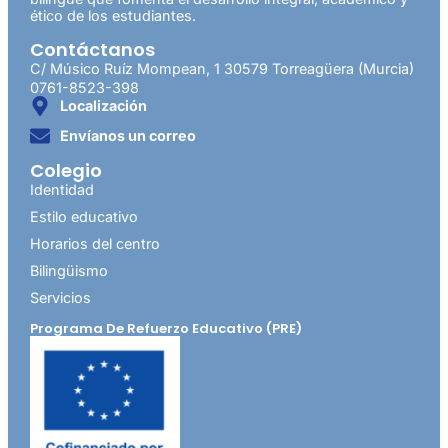
ético de los estudiantes.
Contáctanos
C/ Músico Ruíz Mompean, 1 30579 Torreagüera (Murcia)
0761-8523-398
Localización
Envíanos un correo
Colegio
Identidad
Estilo educativo
Horarios del centro
Bilingüismo
Servicios
Programa De Refuerzo Educativo (PRE)