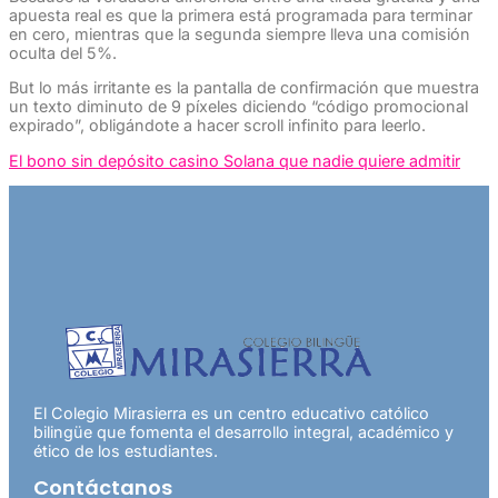
apuesta real es que la primera está programada para terminar
en cero, mientras que la segunda siempre lleva una comisión
oculta del 5%.
But lo más irritante es la pantalla de confirmación que muestra
un texto diminuto de 9 píxeles diciendo “código promocional
expirado”, obligándote a hacer scroll infinito para leerlo.
El bono sin depósito casino Solana que nadie quiere admitir
El Colegio Mirasierra es un centro educativo católico
bilingüe que fomenta el desarrollo integral, académico y
ético de los estudiantes.
Contáctanos