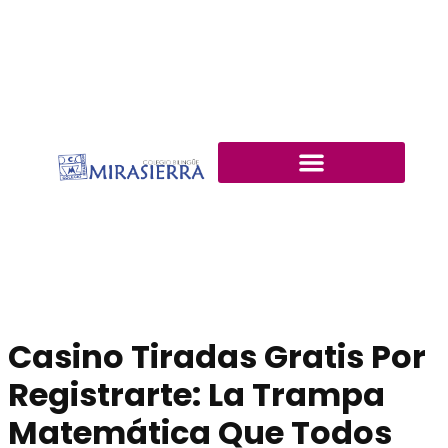
Casino Tiradas Gratis Por
Registrarte: La Trampa
Matemática Que Todos