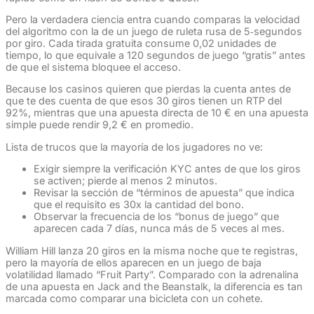
Pero la verdadera ciencia entra cuando comparas la velocidad
del algoritmo con la de un juego de ruleta rusa de 5‑segundos
por giro. Cada tirada gratuita consume 0,02 unidades de
tiempo, lo que equivale a 120 segundos de juego “gratis” antes
de que el sistema bloquee el acceso.
Because los casinos quieren que pierdas la cuenta antes de
que te des cuenta de que esos 30 giros tienen un RTP del
92%, mientras que una apuesta directa de 10 € en una apuesta
simple puede rendir 9,2 € en promedio.
Lista de trucos que la mayoría de los jugadores no ve:
Exigir siempre la verificación KYC antes de que los giros
se activen; pierde al menos 2 minutos.
Revisar la sección de “términos de apuesta” que indica
que el requisito es 30x la cantidad del bono.
Observar la frecuencia de los “bonus de juego” que
aparecen cada 7 días, nunca más de 5 veces al mes.
William Hill lanza 20 giros en la misma noche que te registras,
pero la mayoría de ellos aparecen en un juego de baja
volatilidad llamado “Fruit Party”. Comparado con la adrenalina
de una apuesta en Jack and the Beanstalk, la diferencia es tan
marcada como comparar una bicicleta con un cohete.