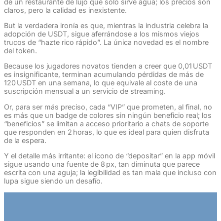
de un restaurante de lujo que solo sirve agua; los precios son
claros, pero la calidad es inexistente.
But la verdadera ironía es que, mientras la industria celebra la
adopción de USDT, sigue aferrándose a los mismos viejos
trucos de “hazte rico rápido”. La única novedad es el nombre
del token.
Because los jugadores novatos tienden a creer que 0,01 USDT
es insignificante, terminan acumulando pérdidas de más de
120 USDT en una semana, lo que equivale al coste de una
suscripción mensual a un servicio de streaming.
Or, para ser más preciso, cada “VIP” que prometen, al final, no
es más que un badge de colores sin ningún beneficio real; los
“beneficios” se limitan a acceso prioritario a chats de soporte
que responden en 2 horas, lo que es ideal para quien disfruta
de la espera.
Y el detalle más irritante: el icono de “depositar” en la app móvil
sigue usando una fuente de 8 px, tan diminuta que parece
escrita con una aguja; la legibilidad es tan mala que incluso con
lupa sigue siendo un desafío.