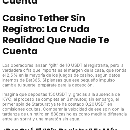
Cuenta
Casino Tether Sin
Registro: La Cruda
Realidad Que Nadie Te
Cuenta
Los operadores lanzan “gift” de 10 USDT al registrarte, pero la
verdadera cifra que importa es el margen de la casa, que ronda
el 2,5 % en la mayoría de los juegos de casino, según datos
internos de Bet365. Si piensas que ese pequeño impulso
cambia tu suerte, prepárate para la decepción.
Imagina que depositas 150 USDT y, gracias a la ausencia de
KYC, el proceso se completa en 3 minutos; sin embargo, el
primer spin de Starburst ya te ha costado 0,20 USDT en
comisiones ocultas. Comparar la velocidad de ese spin con la
tardanza de un retiro en 888casino es como medir la diferencia
entre un sprint y una maratón sin agua.