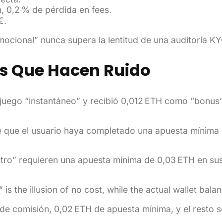
, 0,2 % de pérdida en fees.
€.
mocional” nunca supera la lentitud de una auditoría KY
s Que Hacen Ruido
uego “instantáneo” y recibió 0,012 ETH como “bonus”;
e que el usuario haya completado una apuesta mínima d
ro” requieren una apuesta mínima de 0,03 ETH en sus s
t” is the illusion of no cost, while the actual wallet ba
H de comisión, 0,02 ETH de apuesta mínima, y el resto 