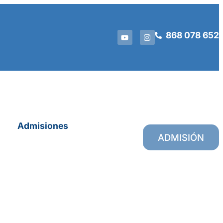
868 078 652
Admisiones
ADMISIÓN