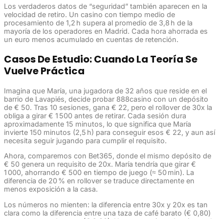
Los verdaderos datos de “seguridad” también aparecen en la
velocidad de retiro. Un casino con tiempo medio de
procesamiento de 1,2 h supera al promedio de 3,8 h de la
mayoría de los operadores en Madrid. Cada hora ahorrada es
un euro menos acumulado en cuentas de retención.
Casos De Estudio: Cuando La Teoría Se
Vuelve Práctica
Imagina que María, una jugadora de 32 años que reside en el
barrio de Lavapiés, decide probar 888casino con un depósito
de € 50. Tras 10 sesiones, gana € 22, pero el rollover de 30x la
obliga a girar € 1 500 antes de retirar. Cada sesión dura
aproximadamente 15 minutos, lo que significa que María
invierte 150 minutos (2,5 h) para conseguir esos € 22, y aun así
necesita seguir jugando para cumplir el requisito.
Ahora, comparemos con Bet365, donde el mismo depósito de
€ 50 genera un requisito de 20x. María tendría que girar €
1 000, ahorrando € 500 en tiempo de juego (≈ 50 min). La
diferencia de 20 % en rollover se traduce directamente en
menos exposición a la casa.
Los números no mienten: la diferencia entre 30x y 20x es tan
clara como la diferencia entre una taza de café barato (€ 0,80)