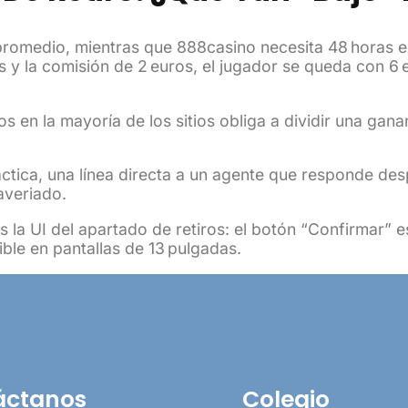
promedio, mientras que 888casino necesita 48 horas e
s y la comisión de 2 euros, el jugador se queda con 6 
ros en la mayoría de los sitios obliga a dividir una gan
áctica, una línea directa a un agente que responde des
averiado.
 la UI del apartado de retiros: el botón “Confirmar” 
ible en pantallas de 13 pulgadas.
áctanos
Colegio