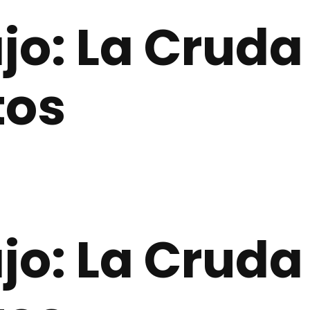
jo: La Cruda
tos
jo: La Cruda