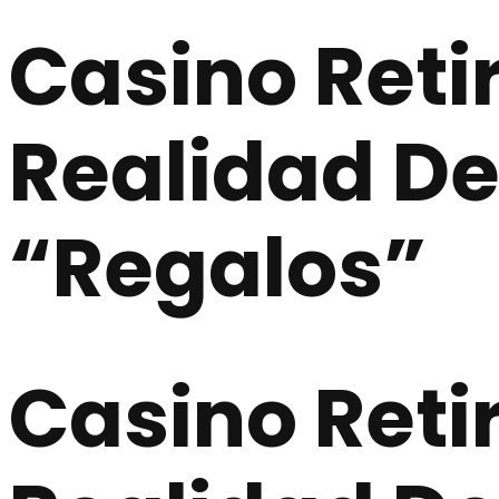
Casino Reti
Realidad De
“regalos”
Casino Reti