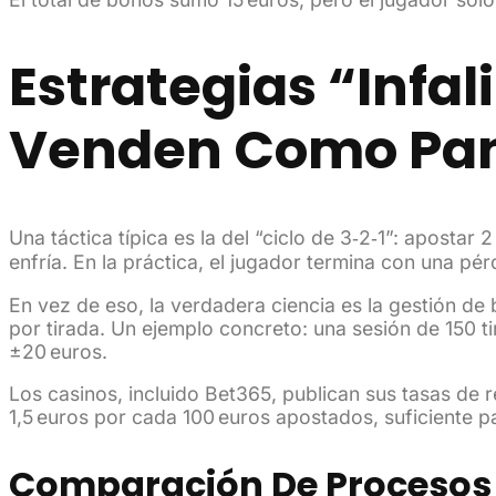
Estrategias “infa
Venden Como Pan
Una táctica típica es la del “ciclo de 3‑2‑1”: apostar
enfría. En la práctica, el jugador termina con una pé
En vez de eso, la verdadera ciencia es la gestión de b
por tirada. Un ejemplo concreto: una sesión de 150 
±20 euros.
Los casinos, incluido Bet365, publican sus tasas de 
1,5 euros por cada 100 euros apostados, suficiente pa
Comparación De Procesos D