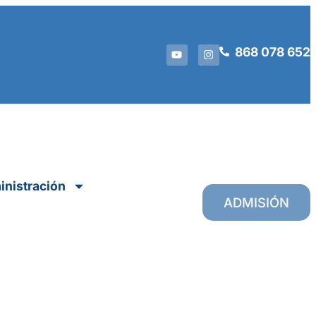
868 078 652
nistración
ADMISIÓN