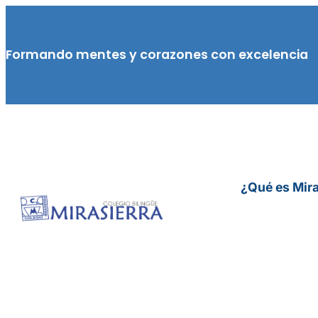
Formando mentes y corazones con excelencia
¿Qué es Mira