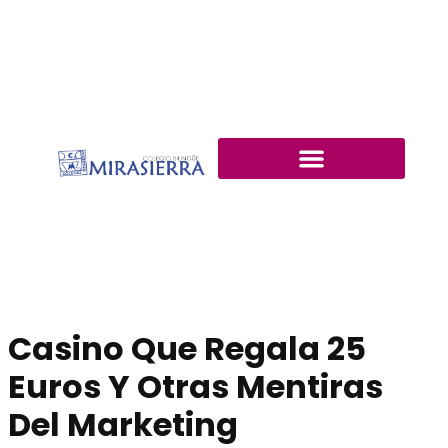
Casino Que Regala 25
Euros Y Otras Mentiras
Del Marketing