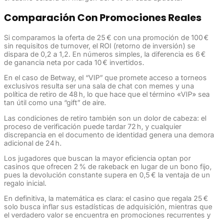
Comparación Con Promociones Reales
Si comparamos la oferta de 25 € con una promoción de 100 €
sin requisitos de turnover, el ROI (retorno de inversión) se
dispara de 0,2 a 1,2. En números simples, la diferencia es 6 €
de ganancia neta por cada 10 € invertidos.
En el caso de Betway, el “VIP” que promete acceso a torneos
exclusivos resulta ser una sala de chat con memes y una
política de retiro de 48 h, lo que hace que el término «VIP» sea
tan útil como una “gift” de aire.
Las condiciones de retiro también son un dolor de cabeza: el
proceso de verificación puede tardar 72 h, y cualquier
discrepancia en el documento de identidad genera una demora
adicional de 24 h.
Los jugadores que buscan la mayor eficiencia optan por
casinos que ofrecen 2 % de rakeback en lugar de un bono fijo,
pues la devolución constante supera en 0,5 € la ventaja de un
regalo inicial.
En definitiva, la matemática es clara: el casino que regala 25 €
solo busca inflar sus estadísticas de adquisición, mientras que
el verdadero valor se encuentra en promociones recurrentes y