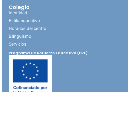
Colegio
Identidad
Estilo educativo
Horarios del centro
Bilingüismo
Servicios
Programa De Refuerzo Educativo (PRE)
Este Centro Ha Participado En El Desarrollo Del Programa De
Refuerzo Educativo (PRE) Atendiendo A Alumnado De Primaria
Y Secundaria Durante Los Cursos 2017 / 18, 2019 / 20, 2021 / 22,
2023 / 24, 2025 / 26. Cofinanciado Por La Unión Europea – FSE+.