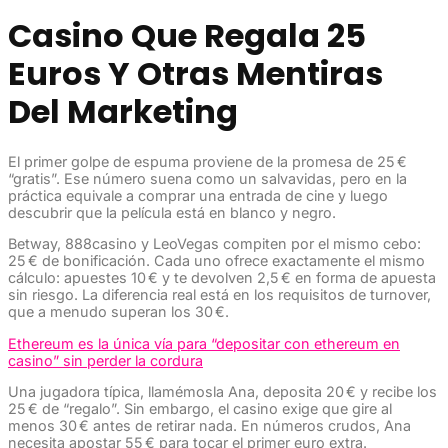
Casino Que Regala 25
Euros Y Otras Mentiras
Del Marketing
El primer golpe de espuma proviene de la promesa de 25 €
“gratis”. Ese número suena como un salvavidas, pero en la
práctica equivale a comprar una entrada de cine y luego
descubrir que la película está en blanco y negro.
Betway, 888casino y LeoVegas compiten por el mismo cebo:
25 € de bonificación. Cada uno ofrece exactamente el mismo
cálculo: apuestes 10 € y te devolven 2,5 € en forma de apuesta
sin riesgo. La diferencia real está en los requisitos de turnover,
que a menudo superan los 30 €.
Ethereum es la única vía para “depositar con ethereum en
casino” sin perder la cordura
Una jugadora típica, llamémosla Ana, deposita 20 € y recibe los
25 € de “regalo”. Sin embargo, el casino exige que gire al
menos 30 € antes de retirar nada. En números crudos, Ana
necesita apostar 55 € para tocar el primer euro extra.