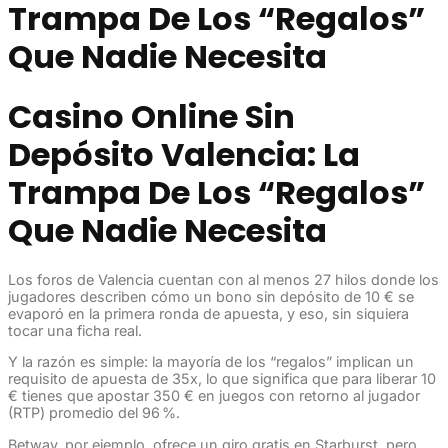
Trampa De Los “regalos”
Que Nadie Necesita
Casino Online Sin
Depósito Valencia: La
Trampa De Los “regalos”
Que Nadie Necesita
Los foros de Valencia cuentan con al menos 27 hilos donde los
jugadores describen cómo un bono sin depósito de 10 € se
evaporó en la primera ronda de apuesta, y eso, sin siquiera
tocar una ficha real.
Y la razón es simple: la mayoría de los “regalos” implican un
requisito de apuesta de 35x, lo que significa que para liberar 10
€ tienes que apostar 350 € en juegos con retorno al jugador
(RTP) promedio del 96 %.
Betway, por ejemplo, ofrece un giro gratis en Starburst, pero