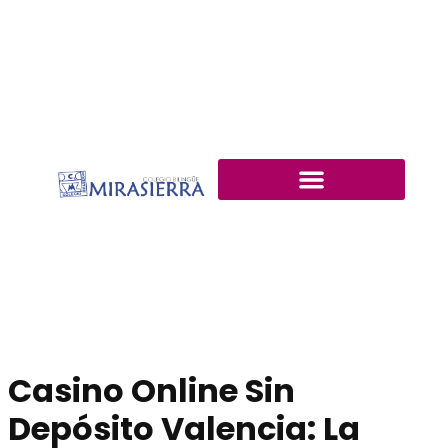
Casino Online Sin
Depósito Valencia: La