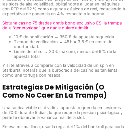
las slots de alta volatilidad, obligándote a jugar en máquinas
con RTP del 92 % como algunos clásicos de reel, reduciendo tu
expectativa de ganancia en 4 % respecto a la norma.
Slotuna casino 75 tiradas gratis bono exclusivo ES: la trampa
de la “generosidad” que nadie quiere admitir
10 € de bonificación → 350 € de apuesta requerida.
Tiempo de verificación → 48 h = 3,6 € en coste de
oportunidad.
Límite de retiro → 20 € máximo, menos del 6 % de la
apuesta total.
Y si te atreves a comparar con la velocidad de un spin en
Starburst, notarás que la burocracia del casino es tan lenta
como una tortuga con resaca.
Estrategias De Mitigación (o
Como No Caer En La Trampa)
Una táctica viable es dividir la apuesta requerida en sesiones
de 70 € durante 5 días, lo que reduce la presión psicológica y
permite observar la varianza real de la slot.
En esa misma línea, usar la regla del 1 % del bankroll para cada