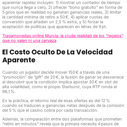
aparentar rapidez incluyen: 1) mostrar un contador de tiempo
que nunca llega a cero, 2) ofrecer “bono gratuito” en forma de
5 giros que en realidad no generan ganancias reales, 3) limitar
la cantidad mínima de retiro a 50 €, 4) aplicar cuotas de
conversión que añaden un 2,5 % extra, y 5) forzar la
aceptación de políticas que aparecen en letras de 9 pt.
Tragamonedas online Murcia: la cruda realidad de los “regalos”
que no valen ni una cerveza
El Costo Oculto De La Velocidad
Aparente
Cuando un jugador decide mover 150 € a través de una
“promoción” de “gift” de 20 €, la ilusión de ganar se desvanece
al descubrir que la condición implica apostar 30 € en slot de
alta volatilidad, como el propio Starburst, cuya RTP ronda el
96,1 %.
En la práctica, el retorno real de esas ofertas es del 12 %
cuando se traducen a ganancias netas después de la comisión
del 5 % que el casino cobra por cada transacción.
Además, la comparación entre dos plataformas que prometen
“retiro en minutos” revela que la primera necesita 4 pasos de