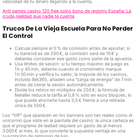
velocidad de tu dinero llegando a la cuenta.
Anti games casino 120 free spins bono de registro España: La
cruda realidad que nadie te cuenta
Trucos De La Vieja Escuela Para No Perder
El Control
Calcula siempre el 5 % de comisión antes de apostar; si
tu bankroll es de 200 €, la comisión será de 10 € y
deberías considerar ese gasto como parte de la apuesta.
Usa límites de sesión: si tu tiempo máximo de juego es
1 h y 45 min, detente cuando el cronómetro marque
1 h 30 min y verifica tu saldo; la mayoría de los casinos,
incluido Bet365, añaden una “carga de energía” de 7 min
antes de cerrar la sesión automáticamente.
Divide los retiros en múltiplos de 250 €; la fórmula de
Neteller reduce la tarifa al 0,9 % sólo en esos bloques, lo
que puede ahorrarte hasta 3,5 € frente a una retirada
única de 500 €.
Los “VIP” que aparecen en los banners son tan reales como el
unicornio que viste en la pantalla del casino; la única certeza es
que el programa de lealtad requiere un gasto de al menos
3 000 € al mes, lo que convierte la supuesta ventaja en una
suscripción de gimnasio de lujo.