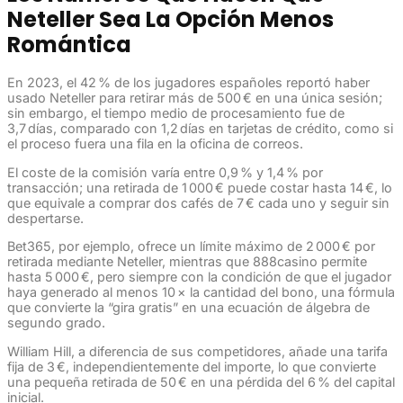
Neteller Sea La Opción Menos
Romántica
En 2023, el 42 % de los jugadores españoles reportó haber
usado Neteller para retirar más de 500 € en una única sesión;
sin embargo, el tiempo medio de procesamiento fue de
3,7 días, comparado con 1,2 días en tarjetas de crédito, como si
el proceso fuera una fila en la oficina de correos.
El coste de la comisión varía entre 0,9 % y 1,4 % por
transacción; una retirada de 1 000 € puede costar hasta 14 €, lo
que equivale a comprar dos cafés de 7 € cada uno y seguir sin
despertarse.
Bet365, por ejemplo, ofrece un límite máximo de 2 000 € por
retirada mediante Neteller, mientras que 888casino permite
hasta 5 000 €, pero siempre con la condición de que el jugador
haya generado al menos 10 × la cantidad del bono, una fórmula
que convierte la “gira gratis” en una ecuación de álgebra de
segundo grado.
William Hill, a diferencia de sus competidores, añade una tarifa
fija de 3 €, independientemente del importe, lo que convierte
una pequeña retirada de 50 € en una pérdida del 6 % del capital
inicial.