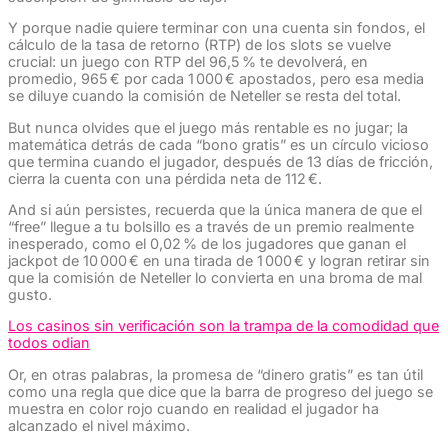
Y porque nadie quiere terminar con una cuenta sin fondos, el
cálculo de la tasa de retorno (RTP) de los slots se vuelve
crucial: un juego con RTP del 96,5 % te devolverá, en
promedio, 965 € por cada 1 000 € apostados, pero esa media
se diluye cuando la comisión de Neteller se resta del total.
But nunca olvides que el juego más rentable es no jugar; la
matemática detrás de cada “bono gratis” es un círculo vicioso
que termina cuando el jugador, después de 13 días de fricción,
cierra la cuenta con una pérdida neta de 112 €.
And si aún persistes, recuerda que la única manera de que el
“free” llegue a tu bolsillo es a través de un premio realmente
inesperado, como el 0,02 % de los jugadores que ganan el
jackpot de 10 000 € en una tirada de 1 000 € y logran retirar sin
que la comisión de Neteller lo convierta en una broma de mal
gusto.
Los casinos sin verificación son la trampa de la comodidad que
todos odian
Or, en otras palabras, la promesa de “dinero gratis” es tan útil
como una regla que dice que la barra de progreso del juego se
muestra en color rojo cuando en realidad el jugador ha
alcanzado el nivel máximo.