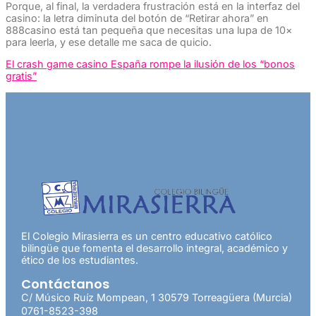
Porque, al final, la verdadera frustración está en la interfaz del
casino: la letra diminuta del botón de “Retirar ahora” en
888casino está tan pequeña que necesitas una lupa de 10×
para leerla, y ese detalle me saca de quicio.
El crash game casino España rompe la ilusión de los “bonos
gratis”
El Colegio Mirasierra es un centro educativo católico
bilingüe que fomenta el desarrollo integral, académico y
ético de los estudiantes.
Contáctanos
C/ Músico Ruíz Mompean, 1 30579 Torreagüera (Murcia)
0761-8523-398