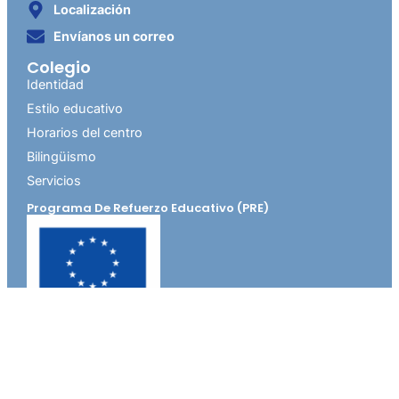
Localización
Envíanos un correo
Colegio
Identidad
Estilo educativo
Horarios del centro
Bilingüismo
Servicios
Programa De Refuerzo Educativo (PRE)
Este Centro Ha Participado En El Desarrollo Del Programa De
Refuerzo Educativo (PRE) Atendiendo A Alumnado De Primaria
Y Secundaria Durante Los Cursos 2017 / 18, 2019 / 20, 2021 / 22,
2023 / 24, 2025 / 26. Cofinanciado Por La Unión Europea – FSE+.