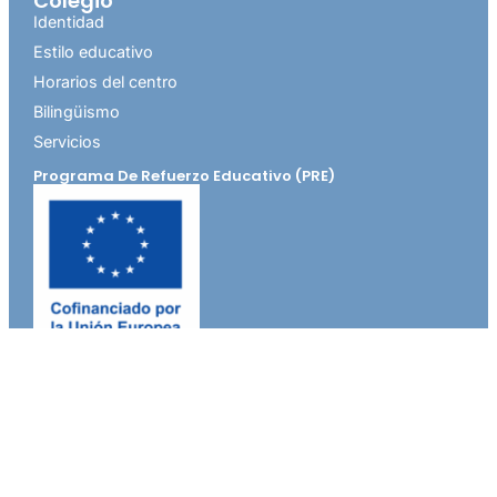
Colegio
Identidad
Estilo educativo
Horarios del centro
Bilingüismo
Servicios
Programa De Refuerzo Educativo (PRE)
Este Centro Ha Participado En El Desarrollo Del Programa De
Refuerzo Educativo (PRE) Atendiendo A Alumnado De Primaria
Y Secundaria Durante Los Cursos 2017 / 18, 2019 / 20, 2021 / 22,
2023 / 24, 2025 / 26. Cofinanciado Por La Unión Europea – FSE+.