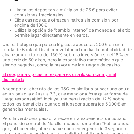
Limita los depósitos a múltiplos de 25 € para evitar
comisiones fraccionales.
Elige casinos que ofrezcan retiros sin comisión por
encima de 100 €.
Utiliza la opción de “cambio interno” de moneda si el sitio
permite jugar directamente en euros.
Una estrategia que parece lógica: si apuestas 200 € en una
ronda de Book of Dead con volatilidad media, la probabilidad de
alcanzar un retorno del 150 % sobre la inversión es del 18 % en
una serie de 50 giros, pero la expectativa matemática sigue
siendo negativa, como la mayoría de los juegos de casino.
El programa vip casino españa es una ilusión cara y mal
disimulada
Andar por el laberinto de los T&C es similar a buscar una aguja
en un pajar: la cláusula 7.3, que menciona “cualquier forma de
juego responsable”, incluye una penalización del 12 % sobre
todos los beneficios cuando el jugador supera los 5 000 € en
ganancias mensuales.
Pero la verdadera pesadilla recae en la experiencia de usuario.
El panel de control de Neteller muestra un botón “Retirar ahora”
que, al hacer clic, abre una ventana emergente de 3 segundos
antes de colapsar sin enviar la solicitud, obligando al jugador a