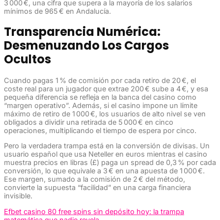
3 000 €, una cifra que supera a la mayoría de los salarios
mínimos de 965 € en Andalucía.
Transparencia Numérica:
Desmenuzando Los Cargos
Ocultos
Cuando pagas 1 % de comisión por cada retiro de 20 €, el
coste real para un jugador que extrae 200 € sube a 4 €, y esa
pequeña diferencia se refleja en la banca del casino como
“margen operativo”. Además, si el casino impone un límite
máximo de retiro de 1 000 €, los usuarios de alto nivel se ven
obligados a dividir una retirada de 5 000 € en cinco
operaciones, multiplicando el tiempo de espera por cinco.
Pero la verdadera trampa está en la conversión de divisas. Un
usuario español que usa Neteller en euros mientras el casino
muestra precios en libras (£) paga un spread de 0,3 % por cada
conversión, lo que equivale a 3 € en una apuesta de 1 000 €.
Ese margen, sumado a la comisión de 2 € del método,
convierte la supuesta “facilidad” en una carga financiera
invisible.
Efbet casino 80 free spins sin depósito hoy: la trampa
matemática que nadie revela