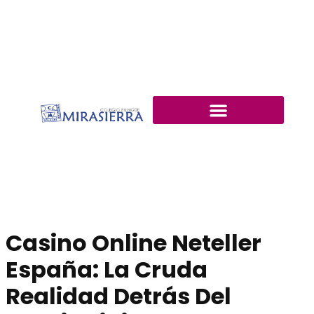
¿QUÉ ES MIRASIERRA?
Casino Online Neteller
España: La Cruda
Realidad Detrás Del