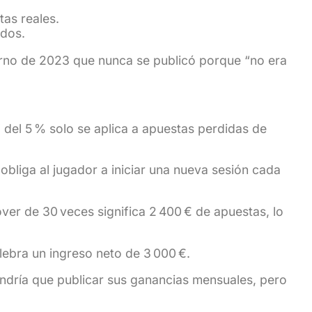
tas reales.
ados.
terno de 2023 que nunca se publicó porque “no era
 del 5 % solo se aplica a apuestas perdidas de
 obliga al jugador a iniciar una nueva sesión cada
ver de 30 veces significa 2 400 € de apuestas, lo
lebra un ingreso neto de 3 000 €.
 tendría que publicar sus ganancias mensuales, pero