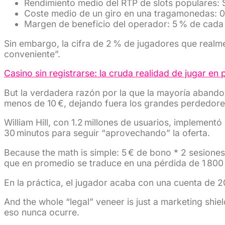
Rendimiento medio del RTP de slots populares: S
Coste medio de un giro en una tragamonedas: 0.3
Margen de beneficio del operador: 5 % de cada 
Sin embargo, la cifra de 2 % de jugadores que realm
conveniente”.
Casino sin registrarse: la cruda realidad de jugar en 
But la verdadera razón por la que la mayoría abandon
menos de 10 €, dejando fuera los grandes perdedore
William Hill, con 1.2 millones de usuarios, implementó
30 minutos para seguir “aprovechando” la oferta.
Because the math is simple: 5 € de bono * 2 sesiones
que en promedio se traduce en una pérdida de 1 800 
En la práctica, el jugador acaba con una cuenta de 
And the whole “legal” veneer is just a marketing shie
eso nunca ocurre.