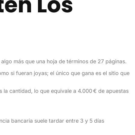
ten Los
 algo más que una hoja de términos de 27 páginas.
mo si fueran joyas; el único que gana es el sitio que
s la cantidad, lo que equivale a 4.000 € de apuestas
cia bancaria suele tardar entre 3 y 5 días