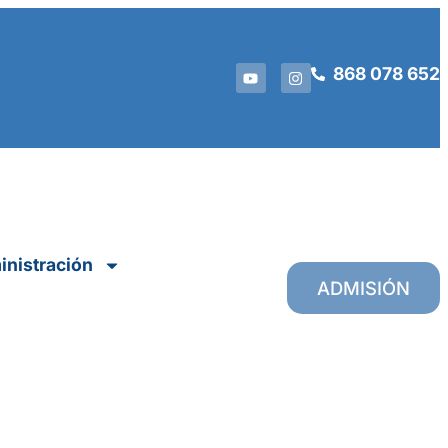
868 078 652
nistración
ADMISIÓN