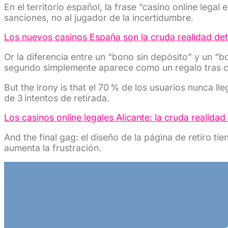
En el territorio español, la frase “casino online lega
sanciones, no al jugador de la incertidumbre.
Los nuevos casinos España son la cruda realidad detrá
Or la diferencia entre un “bono sin depósito” y un “b
segundo simplemente aparece como un regalo tras cr
But the irony is that el 70 % de los usuarios nunca l
de 3 intentos de retirada.
Los casinos online legales Alicante: la cruda realidad 
And the final gag: el diseño de la página de retiro ti
aumenta la frustración.