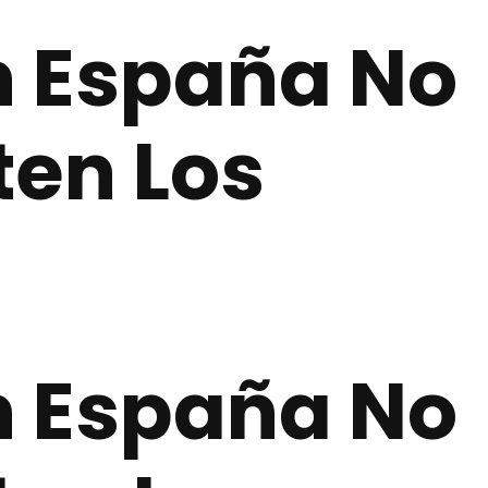
En España No
ten Los
En España No