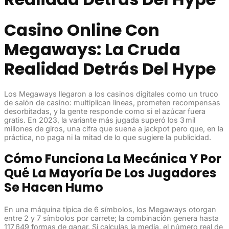
Casino Online Con
Megaways: La Cruda
Realidad Detrás Del Hype
Los Megaways llegaron a los casinos digitales como un truco
de salón de casino: multiplican líneas, prometen recompensas
desorbitadas, y la gente responde como si el azúcar fuera
gratis. En 2023, la variante más jugada superó los 3 mil
millones de giros, una cifra que suena a jackpot pero que, en la
práctica, no paga ni la mitad de lo que sugiere la publicidad.
Cómo Funciona La Mecánica Y Por
Qué La Mayoría De Los Jugadores
Se Hacen Humo
En una máquina típica de 6 símbolos, los Megaways otorgan
entre 2 y 7 símbolos por carrete; la combinación genera hasta
117 649 formas de ganar. Si calculas la media, el número real de