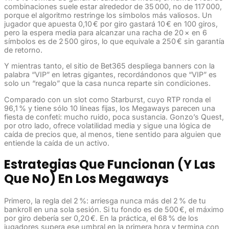
combinaciones suele estar alrededor de 35 000, no de 117 000,
porque el algoritmo restringe los símbolos más valiosos. Un
jugador que apuesta 0,10 € por giro gastará 10 € en 100 giros,
pero la espera media para alcanzar una racha de 20 × en 6
símbolos es de 2 500 giros, lo que equivale a 250 € sin garantía
de retorno.
Y mientras tanto, el sitio de Bet365 despliega banners con la
palabra “VIP” en letras gigantes, recordándonos que “VIP” es
solo un “regalo” que la casa nunca reparte sin condiciones.
Comparado con un slot como Starburst, cuyo RTP ronda el
96,1 % y tiene sólo 10 líneas fijas, los Megaways parecen una
fiesta de confeti: mucho ruido, poca sustancia. Gonzo’s Quest,
por otro lado, ofrece volatilidad media y sigue una lógica de
caída de precios que, al menos, tiene sentido para alguien que
entiende la caída de un activo.
Estrategias Que Funcionan (y Las
Que No) En Los Megaways
Primero, la regla del 2 %: arriesga nunca más del 2 % de tu
bankroll en una sola sesión. Si tu fondo es de 500 €, el máximo
por giro debería ser 0,20 €. En la práctica, el 68 % de los
jugadores supera ese umbral en la primera hora y termina con