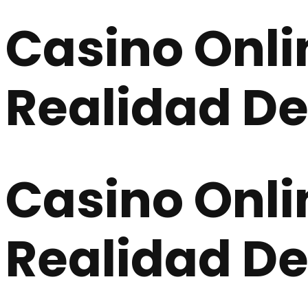
Casino Onli
Realidad Det
Casino Onli
Realidad Det