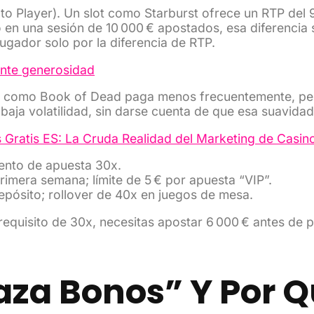
n to Player). Un slot como Starburst ofrece un RTP del
 en una sesión de 10 000 € apostados, esa diferencia 
ugador solo por la diferencia de RTP.
ente generosidad
ilidad como Book of Dead paga menos frecuentemente, p
baja volatilidad, sin darse cuenta de que esa suavidad 
Gratis ES: La Cruda Realidad del Marketing de Casin
ento de apuesta 30x.
imera semana; límite de 5 € por apuesta “VIP”.
epósito; rollover de 40x en juegos de mesa.
n requisito de 30x, necesitas apostar 6 000 € antes de p
aza Bonos” Y Por Q