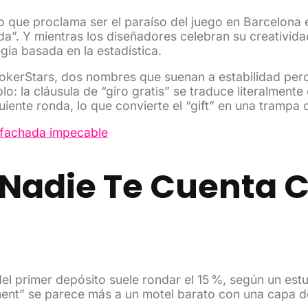
tio que proclama ser el paraíso del juego en Barcelona
a”. Y mientras los diseñadores celebran su creatividad,
gia basada en la estadística.
rStars, dos nombres que suenan a estabilidad pero q
: la cláusula de “giro gratis” se traduce literalmente 
uiente ronda, lo que convierte el “gift” en una trampa 
a fachada impecable
Nadie Te Cuenta C
el primer depósito suele rondar el 15 %, según un est
ment” se parece más a un motel barato con una capa de