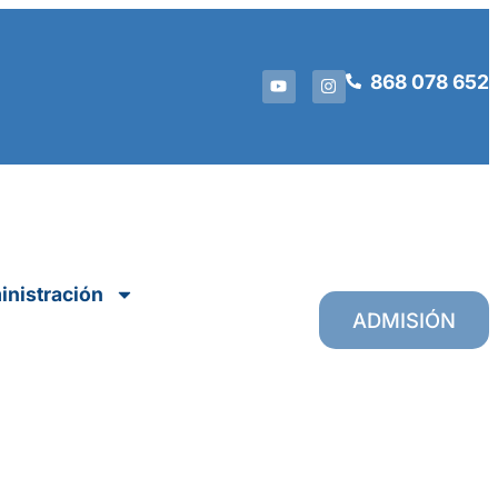
868 078 652
nistración
ADMISIÓN