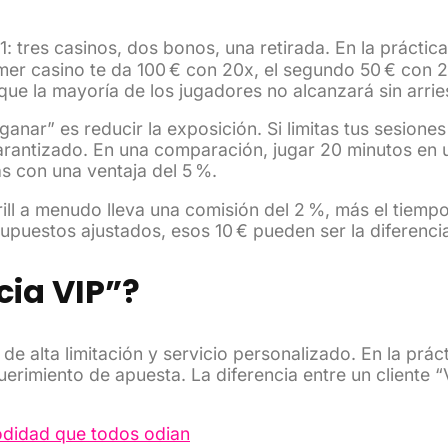
 tres casinos, dos bonos, una retirada. En la práctica,
er casino te da 100 € con 20x, el segundo 50 € con 25
ue la mayoría de los jugadores no alcanzará sin arries
nar” es reducir la exposición. Si limitas tus sesiones
 garantizado. En una comparación, jugar 20 minutos en
 con una ventaja del 5 %.
krill a menudo lleva una comisión del 2 %, más el tiemp
puestos ajustados, esos 10 € pueden ser la diferencia
cia VIP”?
alta limitación y servicio personalizado. En la práct
uerimiento de apuesta. La diferencia entre un cliente
modidad que todos odian