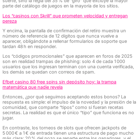
suerte, sino la regla del 35 % de “giro” que excluye la mayor
parte del catálogo de juegos en la mayoría de los sitios.
Los “casinos con Skrill” que prometen velocidad y entregan
pereza
Y encima, la pantalla de confirmación del retiro muestra un
número de referencia de 12 dígitos que nunca vuelve a
aparecer, obligándote a rellenar formularios de soporte que
tardan 48 h en responder.
Los “códigos promocionales” que aparecen en foros de 2025
son en realidad trampas de phishing: solo 4 de cada 1 000
usuarios que los ingresan terminan con una cuenta verificada,
los demás se quedan con correos de spam.
Efbet casino 80 free spins sin depósito hoy: la trampa
matemática que nadie revela
Entonces, ¿por qué seguimos aceptando estos bonos? La
respuesta es simple: el impulso de la novedad y la presión de la
comunidad, que comparte “tipos” como si fueran recetas
secretas. La realidad es que el único “tipo” que funciona es no
jugar.
En contraste, los torneos de slots que ofrecen jackpots de
5 000 € a 1 € de entrada tienen una estructura de pago mucho
más clara: 20 % del pozo se reparte entre los ganadores, y el