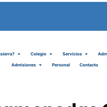
sierra?
Colegio
Servicios
Admi
Admisiones
Personal
Contacto