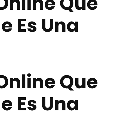
Online Que
e Es Una
Online Que
e Es Una