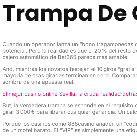
Trampa De 
Cuando un operador lanza un “bono tragamonedas onl
potencial. Pero la realidad es que el 20 % del resto 
cajero automático de Bet365 parece más amable.
And, mientras los novatos festejan el 10 giros “grati
mayoría de esas giradas terminan en cero. Comparado
sombra de una apuesta real.
El mejor casino online Sevilla: la cruda realidad det
But, la verdadera trampa se esconde en el requisito 
girar 3 000 € para liberar cualquier ganancia. Un cálc
Porque los casinos como 888casino añaden un “código
de un motel barato. El “VIP” es simplemente una etiq