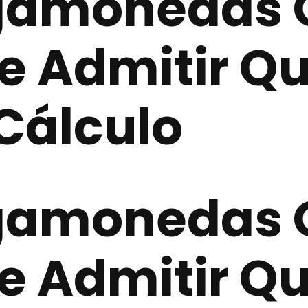
agamonedas 
e Admitir Qu
Cálculo
agamonedas 
e Admitir Qu