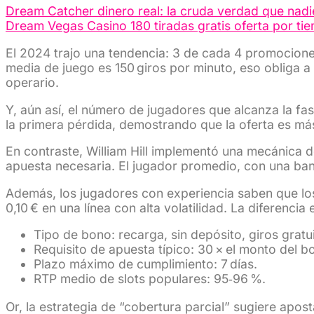
Dream Catcher dinero real: la cruda verdad que nadie
Dream Vegas Casino 180 tiradas gratis oferta por tie
El 2024 trajo una tendencia: 3 de cada 4 promociones
media de juego es 150 giros por minuto, eso obliga a 
operario.
Y, aún así, el número de jugadores que alcanza la fas
la primera pérdida, demostrando que la oferta es más
En contraste, William Hill implementó una mecánica d
apuesta necesaria. El jugador promedio, con una banc
Además, los jugadores con experiencia saben que los
0,10 € en una línea con alta volatilidad. La diferenc
Tipo de bono: recarga, sin depósito, giros gratu
Requisito de apuesta típico: 30 × el monto del b
Plazo máximo de cumplimiento: 7 días.
RTP medio de slots populares: 95‑96 %.
Or, la estrategia de “cobertura parcial” sugiere apos