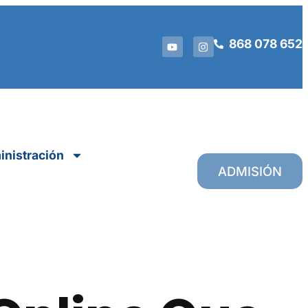
868 078 652
nistración
ADMISIÓN