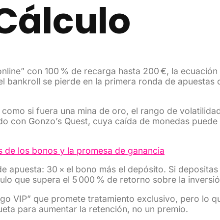
Cálculo
ine” con 100 % de recarga hasta 200 €, la ecuación b
del bankroll se pierde en la primera ronda de apuestas 
s” como si fuera una mina de oro, el rango de volatilid
 con Gonzo’s Quest, cuya caída de monedas puede mult
rás de los bonos y la promesa de ganancia
de apuesta: 30 × el bono más el depósito. Si depositas
ulo que supera el 5 000 % de retorno sobre la inversión
 VIP” que promete tratamiento exclusivo, pero lo que 
ueta para aumentar la retención, no un premio.