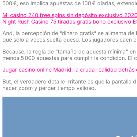
500 €, eso implica apuestas de 100 € diarias, extendie
Mi casino 240 free spins sin depósito exclusivo 202
Night Rush Casino 75 tiradas gratis bono exclusivo E
And, la percepción de “dinero gratis” se alimenta de 
que sólo a veces suelta queso. Los jugadores caen en
Because, la regla de “tamaño de apuesta mínima” en l
menos 5 000 apuestas para cumplir la condición. El c
Jugar casino online Madrid: la cruda realidad detrá
But, el verdadero detalle irritante es que la pantalla
hacer zoom y perder tiempo valioso.