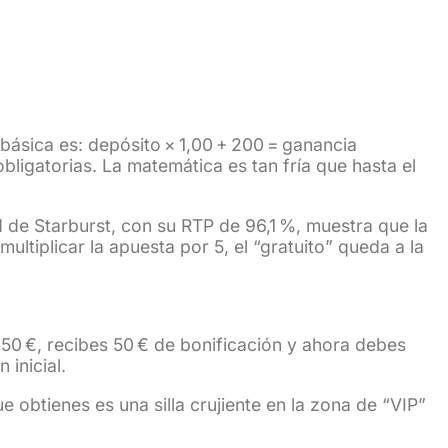
ásica es: depósito × 1,00 + 200 = ganancia
obligatorias. La matemática es tan fría que hasta el
ad de Starburst, con su RTP de 96,1 %, muestra que la
iplicar la apuesta por 5, el “gratuito” queda a la
 50 €, recibes 50 € de bonificación y ahora debes
 inicial.
obtienes es una silla crujiente en la zona de “VIP”