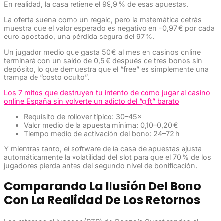
En realidad, la casa retiene el 99,9 % de esas apuestas.
La oferta suena como un regalo, pero la matemática detrás
muestra que el valor esperado es negativo en -0,97 € por cada
euro apostado, una pérdida segura del 97 %.
Un jugador medio que gasta 50 € al mes en casinos online
terminará con un saldo de 0,5 € después de tres bonos sin
depósito, lo que demuestra que el “free” es simplemente una
trampa de “costo oculto”.
Los 7 mitos que destruyen tu intento de como jugar al casino
online España sin volverte un adicto del “gift” barato
Requisito de rollover típico: 30–45×
Valor medio de la apuesta mínima: 0,10–0,20 €
Tiempo medio de activación del bono: 24–72 h
Y mientras tanto, el software de la casa de apuestas ajusta
automáticamente la volatilidad del slot para que el 70 % de los
jugadores pierda antes del segundo nivel de bonificación.
Comparando La Ilusión Del Bono
Con La Realidad De Los Retornos