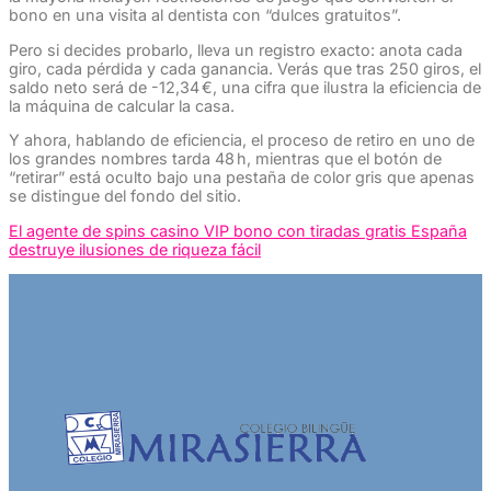
bono en una visita al dentista con “dulces gratuitos”.
Pero si decides probarlo, lleva un registro exacto: anota cada
giro, cada pérdida y cada ganancia. Verás que tras 250 giros, el
saldo neto será de -12,34 €, una cifra que ilustra la eficiencia de
la máquina de calcular la casa.
Y ahora, hablando de eficiencia, el proceso de retiro en uno de
los grandes nombres tarda 48 h, mientras que el botón de
“retirar” está oculto bajo una pestaña de color gris que apenas
se distingue del fondo del sitio.
El agente de spins casino VIP bono con tiradas gratis España
destruye ilusiones de riqueza fácil