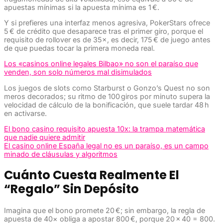
apuestas mínimas si la apuesta mínima es 1 €.
Y si prefieres una interfaz menos agresiva, PokerStars ofrece
5 € de crédito que desaparece tras el primer giro, porque el
requisito de rollover es de 35×, es decir, 175 € de juego antes
de que puedas tocar la primera moneda real.
Los «casinos online legales Bilbao» no son el paraíso que
venden, son solo números mal disimulados
Los juegos de slots como Starburst o Gonzo’s Quest no son
meros decorados; su ritmo de 100 giros por minuto supera la
velocidad de cálculo de la bonificación, que suele tardar 48 h
en activarse.
El bono casino requisito apuesta 10x: la trampa matemática
que nadie quiere admitir
El casino online España legal no es un paraíso, es un campo
minado de cláusulas y algoritmos
Cuánto Cuesta Realmente El
“regalo” Sin Depósito
Imagina que el bono promete 20 €; sin embargo, la regla de
apuesta de 40× obliga a apostar 800 €, porque 20 × 40 = 800.