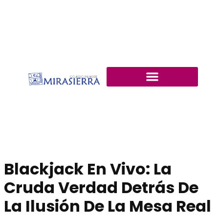
Blackjack En Vivo: La
Cruda Verdad Detrás De
La Ilusión De La Mesa Real