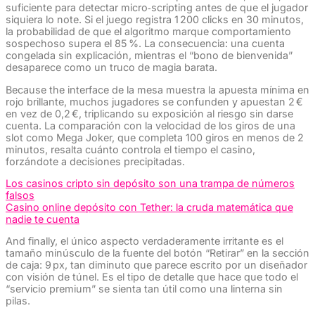
suficiente para detectar micro‑scripting antes de que el jugador
siquiera lo note. Si el juego registra 1 200 clicks en 30 minutos,
la probabilidad de que el algoritmo marque comportamiento
sospechoso supera el 85 %. La consecuencia: una cuenta
congelada sin explicación, mientras el “bono de bienvenida”
desaparece como un truco de magia barata.
Because the interface de la mesa muestra la apuesta mínima en
rojo brillante, muchos jugadores se confunden y apuestan 2 €
en vez de 0,2 €, triplicando su exposición al riesgo sin darse
cuenta. La comparación con la velocidad de los giros de una
slot como Mega Joker, que completa 100 giros en menos de 2
minutos, resalta cuánto controla el tiempo el casino,
forzándote a decisiones precipitadas.
Los casinos cripto sin depósito son una trampa de números
falsos
Casino online depósito con Tether: la cruda matemática que
nadie te cuenta
And finally, el único aspecto verdaderamente irritante es el
tamaño minúsculo de la fuente del botón “Retirar” en la sección
de caja: 9 px, tan diminuto que parece escrito por un diseñador
con visión de túnel. Es el tipo de detalle que hace que todo el
“servicio premium” se sienta tan útil como una linterna sin
pilas.