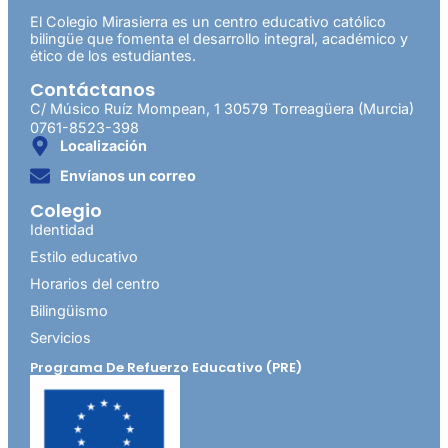
El Colegio Mirasierra es un centro educativo católico
bilingüe que fomenta el desarrollo integral, académico y
ético de los estudiantes.
Contáctanos
C/ Músico Ruíz Mompean, 1 30579 Torreagüera (Murcia)
0761-8523-398
Localización
Envíanos un correo
Colegio
Identidad
Estilo educativo
Horarios del centro
Bilingüismo
Servicios
Programa De Refuerzo Educativo (PRE)