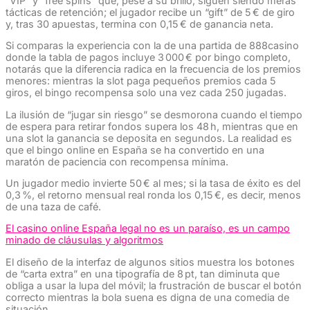
“VIP” y “free spins” que, pese a su brillo, siguen siendo meras
tácticas de retención; el jugador recibe un “gift” de 5 € de giro
y, tras 30 apuestas, termina con 0,15 € de ganancia neta.
Si comparas la experiencia con la de una partida de 888casino
donde la tabla de pagos incluye 3 000 € por bingo completo,
notarás que la diferencia radica en la frecuencia de los premios
menores: mientras la slot paga pequeños premios cada 5
giros, el bingo recompensa solo una vez cada 250 jugadas.
La ilusión de “jugar sin riesgo” se desmorona cuando el tiempo
de espera para retirar fondos supera los 48 h, mientras que en
una slot la ganancia se deposita en segundos. La realidad es
que el bingo online en España se ha convertido en una
maratón de paciencia con recompensa mínima.
Un jugador medio invierte 50 € al mes; si la tasa de éxito es del
0,3 %, el retorno mensual real ronda los 0,15 €, es decir, menos
de una taza de café.
El casino online España legal no es un paraíso, es un campo
minado de cláusulas y algoritmos
El diseño de la interfaz de algunos sitios muestra los botones
de “carta extra” en una tipografía de 8 pt, tan diminuta que
obliga a usar la lupa del móvil; la frustración de buscar el botón
correcto mientras la bola suena es digna de una comedia de
situación.