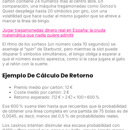
cartón contiene 24 números más el centro libre. En
comparación, una máquina tragamonedas como Gonzo’s
Quest despliega hasta 20 símbolos por giro, con una
volatilidad que hace sudar al mismo jugador que se atreve a
marcar la línea de bingo.
Jugar tragamonedas dinero real en España: la cruda
matemática que nadie quiere admitir
El ritmo de los sorteos (un número cada 10 segundos) se
asemeja al “spin” de Starburst, pero mientras la slot puede
disparar 5 símbolos simultáneos, el bingo obliga a esperar a
que el número exacto aparezca, como si la casa jugara al gato
y al ratón con la suerte.
Ejemplo De Cálculo De Retorno
Premio medio por cartón: 12 €
Coste medio por cartón: 2 €
Retorno esperado: (12 € ÷ 2 €) × 100 ≈ 600 %
Ese 600 % suena bien hasta que recuerdas que la probabilidad
de obtener una línea completa en una partida de 75 bolas es de
0,0045, es decir, menos del 0,5 % de probabilidades reales.
Los casinos intentan disimular esa escasa probabilidad con