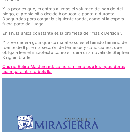
Y lo peor es que, mientras ajustas el volumen del sonido del
bingo, el propio sitio decide bloquear la pantalla durante
3 segundos para cargar la siguiente ronda, como si la espera
fuera parte del juego.
En fin, la única constante es la promesa de “más diversión”.
Y la verdadera gota que colma el vaso es el temido tamaño de
fuente de 8 pt en la sección de términos y condiciones, que
obliga a leer el microtexto como si fuera una novela de Stephen
King en braille.
Casino Retiro Mastercard: La herramienta que los operadores
usan para atar tu bolsillo