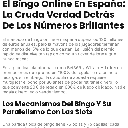
El Bingo Online En España:
La Cruda Verdad Detrás
De Los Números Brillantes
El mercado de bingo online en España supera los 120 millones
de euros anuales, pero la mayoría de los jugadores terminan
con menos del 5% de lo que gastan. La ilusión del premio
rápido se disuelve tan rápido como un ticket de lotería que
nunca rascas.
En la práctica, plataformas como Bet365 y William Hill ofrecen
promociones que prometen “100% de regalo” en la primera
recarga; sin embargo, la cláusula de apuesta requiere
multiplicar el bono por 30 antes de poder retirar el dinero, lo
que convierte 20 € de regalo en 600 € de juego obligado. Nadie
regala dinero, solo vende tiempo.
Los Mecanismos Del Bingo Y Su
Paralelismo Con Las Slots
Una partida típica de bingo tiene 75 bolas y 75 casillas; cada