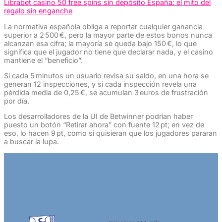
Librabet casino 50 free spins sin depósito España: el mito del
regalo sin enganche
La normativa española obliga a reportar cualquier ganancia
superior a 2 500 €, pero la mayor parte de estos bonos nunca
alcanzan esa cifra; la mayoría se queda bajo 150 €, lo que
significa que el jugador no tiene que declarar nada, y el casino
mantiene el “beneficio”.
Si cada 5 minutos un usuario revisa su saldo, en una hora se
generan 12 inspecciones, y si cada inspección revela una
pérdida media de 0,25 €, se acumulan 3 euros de frustración
por día.
Los desarrolladores de la UI de Betwinner podrían haber
puesto un botón “Retirar ahora” con fuente 12 pt; en vez de
eso, lo hacen 9 pt, como si quisieran que los jugadores pararan
a buscar la lupa.