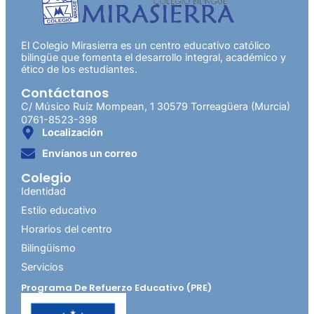
El Colegio Mirasierra es un centro educativo católico
bilingüe que fomenta el desarrollo integral, académico y
ético de los estudiantes.
Contáctanos
C/ Músico Ruíz Mompean, 1 30579 Torreagüera (Murcia)
0761-8523-398
Localización
Envíanos un correo
Colegio
Identidad
Estilo educativo
Horarios del centro
Bilingüismo
Servicios
Programa De Refuerzo Educativo (PRE)