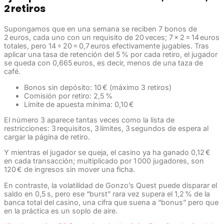
2 Retiros
Supongamos que en una semana se reciben 7 bonos de
2 euros, cada uno con un requisito de 20 veces; 7 × 2 = 14 euros
totales, pero 14 ÷ 20 = 0,7 euros efectivamente jugables. Tras
aplicar una tasa de retención del 5 % por cada retiro, el jugador
se queda con 0,665 euros, es decir, menos de una taza de
café.
Bonos sin depósito: 10 € (máximo 3 retiros)
Comisión por retiro: 2,5 %
Límite de apuesta mínima: 0,10 €
El número 3 aparece tantas veces como la lista de
restricciones: 3 requisitos, 3 límites, 3 segundos de espera al
cargar la página de retiro.
Y mientras el jugador se queja, el casino ya ha ganado 0,12 €
en cada transacción; multiplicado por 1 000 jugadores, son
120 € de ingresos sin mover una ficha.
En contraste, la volatilidad de Gonzo’s Quest puede disparar el
saldo en 0,5 s, pero ese “burst” rara vez supera el 1,2 % de la
banca total del casino, una cifra que suena a “bonus” pero que
en la práctica es un soplo de aire.