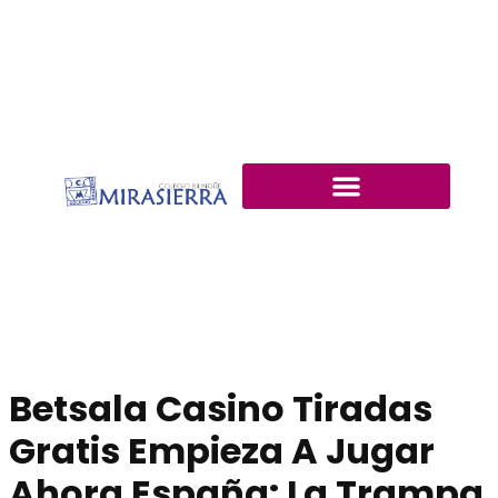
Betsala Casino Tiradas
Gratis Empieza A Jugar
Ahora España: La Trampa