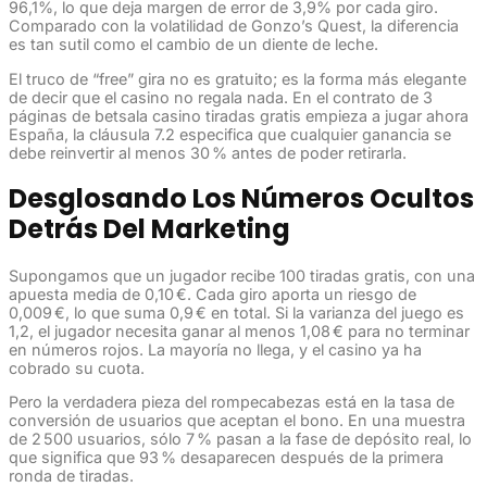
96,1%, lo que deja margen de error de 3,9% por cada giro.
Comparado con la volatilidad de Gonzo’s Quest, la diferencia
es tan sutil como el cambio de un diente de leche.
El truco de “free” gira no es gratuito; es la forma más elegante
de decir que el casino no regala nada. En el contrato de 3
páginas de betsala casino tiradas gratis empieza a jugar ahora
España, la cláusula 7.2 especifica que cualquier ganancia se
debe reinvertir al menos 30 % antes de poder retirarla.
Desglosando Los Números Ocultos
Detrás Del Marketing
Supongamos que un jugador recibe 100 tiradas gratis, con una
apuesta media de 0,10 €. Cada giro aporta un riesgo de
0,009 €, lo que suma 0,9 € en total. Si la varianza del juego es
1,2, el jugador necesita ganar al menos 1,08 € para no terminar
en números rojos. La mayoría no llega, y el casino ya ha
cobrado su cuota.
Pero la verdadera pieza del rompecabezas está en la tasa de
conversión de usuarios que aceptan el bono. En una muestra
de 2 500 usuarios, sólo 7 % pasan a la fase de depósito real, lo
que significa que 93 % desaparecen después de la primera
ronda de tiradas.