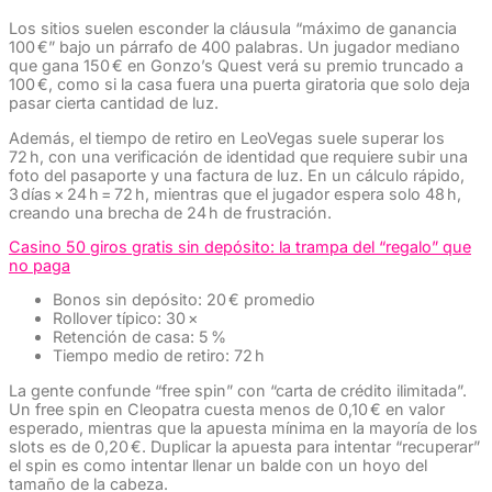
Los sitios suelen esconder la cláusula “máximo de ganancia
100 €” bajo un párrafo de 400 palabras. Un jugador mediano
que gana 150 € en Gonzo’s Quest verá su premio truncado a
100 €, como si la casa fuera una puerta giratoria que solo deja
pasar cierta cantidad de luz.
Además, el tiempo de retiro en LeoVegas suele superar los
72 h, con una verificación de identidad que requiere subir una
foto del pasaporte y una factura de luz. En un cálculo rápido,
3 días × 24 h = 72 h, mientras que el jugador espera solo 48 h,
creando una brecha de 24 h de frustración.
Casino 50 giros gratis sin depósito: la trampa del “regalo” que
no paga
Bonos sin depósito: 20 € promedio
Rollover típico: 30 ×
Retención de casa: 5 %
Tiempo medio de retiro: 72 h
La gente confunde “free spin” con “carta de crédito ilimitada”.
Un free spin en Cleopatra cuesta menos de 0,10 € en valor
esperado, mientras que la apuesta mínima en la mayoría de los
slots es de 0,20 €. Duplicar la apuesta para intentar “recuperar”
el spin es como intentar llenar un balde con un hoyo del
tamaño de la cabeza.