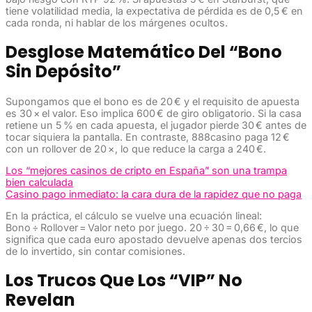
tiene volatilidad media, la expectativa de pérdida es de 0,5 € en
cada ronda, ni hablar de los márgenes ocultos.
Desglose Matemático Del “bono
Sin Depósito”
Supongamos que el bono es de 20 € y el requisito de apuesta
es 30 × el valor. Eso implica 600 € de giro obligatorio. Si la casa
retiene un 5 % en cada apuesta, el jugador pierde 30 € antes de
tocar siquiera la pantalla. En contraste, 888casino paga 12 €
con un rollover de 20 ×, lo que reduce la carga a 240 €.
Los “mejores casinos de cripto en España” son una trampa
bien calculada
Casino pago inmediato: la cara dura de la rapidez que no paga
En la práctica, el cálculo se vuelve una ecuación lineal:
Bono ÷ Rollover = Valor neto por juego. 20 ÷ 30 = 0,66 €, lo que
significa que cada euro apostado devuelve apenas dos tercios
de lo invertido, sin contar comisiones.
Los Trucos Que Los “VIP” No
Revelan