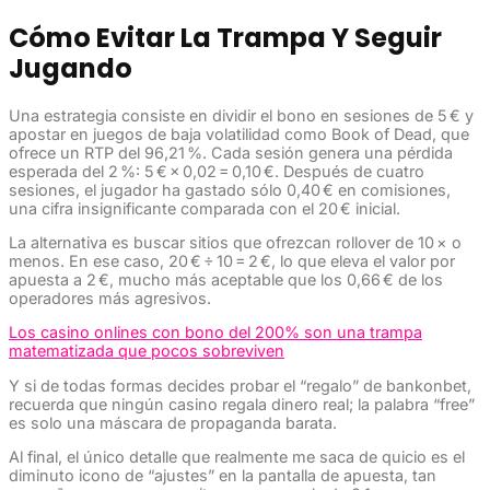
Cómo Evitar La Trampa Y Seguir
Jugando
Una estrategia consiste en dividir el bono en sesiones de 5 € y
apostar en juegos de baja volatilidad como Book of Dead, que
ofrece un RTP del 96,21 %. Cada sesión genera una pérdida
esperada del 2 %: 5 € × 0,02 = 0,10 €. Después de cuatro
sesiones, el jugador ha gastado sólo 0,40 € en comisiones,
una cifra insignificante comparada con el 20 € inicial.
La alternativa es buscar sitios que ofrezcan rollover de 10 × o
menos. En ese caso, 20 € ÷ 10 = 2 €, lo que eleva el valor por
apuesta a 2 €, mucho más aceptable que los 0,66 € de los
operadores más agresivos.
Los casino onlines con bono del 200% son una trampa
matematizada que pocos sobreviven
Y si de todas formas decides probar el “regalo” de bankonbet,
recuerda que ningún casino regala dinero real; la palabra “free”
es solo una máscara de propaganda barata.
Al final, el único detalle que realmente me saca de quicio es el
diminuto icono de “ajustes” en la pantalla de apuesta, tan